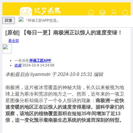
回复
『环保工匠APP交流』
[原创] 【每日一更】南极洲正以惊人的速度变绿！
看全部
一马当先
环保工匠APP
收藏
2024-10-9 14:24:08
本帖最后由 liyanmstn 于 2024-10-9 15:31 编辑
南极洲，这片被冰雪覆盖的神秘大陆，长久以来被视为地
球上最为寒冷和荒凉的地方之一。然而，近年来的一项卫
星图像分析却揭示了一个令人惊讶的现象：
南极洲一处快
速变暖的地区正在以惊人的速度变得葱绿。据科学家们的
观察，该地区的植物覆盖面积在短短35年间增加了近13
倍，这一变化预示着南极生态系统的快速而深刻的转型。