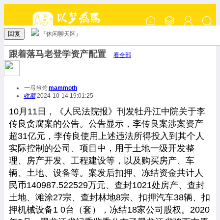
回复
『休闲聊天区』
跟着落马老登学资产配置
看全部
一马当先
mammoth
收藏
2024-10-14 19:01:25
10月11日，《人民法院报》刊发牡丹江中院关于李
传良贪腐案的公告。公告显示，李传良案涉案资产
超31亿元，李传良使用上述违法所得投入到其个人
实际控制的公司、项目中，用于土地一级开发整
理、房产开发、工程建设等，以及购买房产、车
辆、土地、设备等。案发后扣押、冻结资金共计人
民币140987.522529万元、查封1021处房产、查封
土地、滩涂27宗、查封林地8宗、扣押汽车38辆、扣
押机械设备1 0台（套），冻结18家公司股权。2020