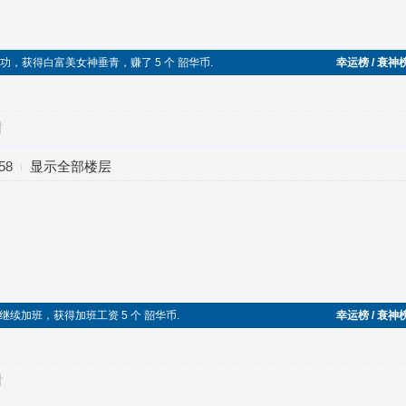
丝逆袭成功，获得白富美女神垂青，赚了 5 个 韶华币.
幸运榜 / 衰神
对
58
显示全部楼层
在端午节继续加班，获得加班工资 5 个 韶华币.
幸运榜 / 衰神
对