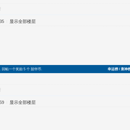
对
35
显示全部楼层
，回帖一个奖励 5 个 韶华币.
幸运榜 / 衰神
对
59
显示全部楼层