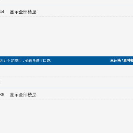
44
显示全部楼层
边捡到 2 个 韶华币，偷偷放进了口袋.
幸运榜 / 衰神
对
36
显示全部楼层