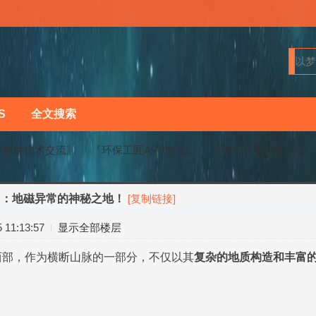
S
全文搜索
业软件技术交流〗
『环保工匠APP交流』
【每日一更】哀牢山
山：地磁异常的神秘之地！
[复制链接]
›
›
11:13:57
显示全部楼层
西部，作为横断山脉的一部分，不仅以其
复杂的地质构造和丰富