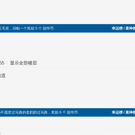
入五毛党，回帖一个奖励 5 个 韶华币.
幸运榜 / 衰神
55
显示全部楼层
知道
人，帮助不愿意过马路的老奶奶过马路，奖励 6 个 韶华币.
幸运榜 / 衰神
对