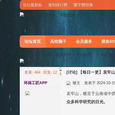
论坛最新贴
签到排行榜
繁字體切換
论坛首页
高校圈子
会员服务
摸鱼60
梦马论坛-以梦为马，不负韶华
论坛首页
〖化工专
查看:
464
回复:
12
[讨论]
【每日一更】哀牢
»
›
环保工匠APP
楼主
发表于 2024-10-15 
哀牢山，横亘于云南省中
众多科学研究的目光。