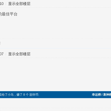
10
显示全部楼层
的最佳平台
对
07
显示全部楼层
糕，卖给了小马，赚了 8 个 韶华币.
幸运榜 / 衰神