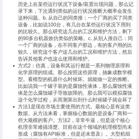
历史上在某些运行状况下设备/装置出现问题，那么记
录下来，下次遇到类似的运行状况推断大概率会发生
这种问题。b. 从自己的同类推：一个厂商的买了同类
设备，比如说100台，有几台在某些运行状况下用到
的比较久。那么研究这几台的工况和维护方法，剩下
的90多台机器效仿类似的策略。c. 从别人推自己：同
一个厂商的设备，在不同客户那边，有的客户用的比
较久，研究这个客户这几台的工况和维护方法，然后
告诉其他客户也这么使用和维护。
方式2：仿真，设备和其运行都是一系列物理原理和
化学原理的组成。那么按照这些原理，抽象成数学模
型。看模型的机器什么时候坏。就能做一定的推断。
比如说我一个罐子装的是腐蚀性液体，那么腐蚀性液
体是怎么腐蚀罐子导致故障的。那么我可以模拟腐蚀
这个化学过程，从而测算出到什么时候罐子就会坏了
方法1是现在市场主要使用的方式。最核心是有这类
数据。从方法来看，掌握核心数据的是设备厂商和一
些大规模的客户。方法2，非常牛逼，但是这个核心
机理非常难搞清楚。目前在这个领域的机理模型尚未
形成（腐蚀有API标准，但是还未普及）。大型机组