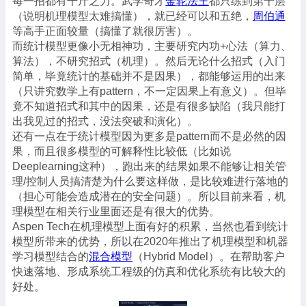
每一招都有千斤之力。武学奇才
金轮法王
都只练到第十层
（说明机理模型太难搞懂），就已经可以和五绝，
周伯通
等高手正面较量（搞懂了就很厉害）。
而统计模型更像小无相神功，主要研究内功+心法（算力、
算法），不研究招式（机理）。然后无论什么招式（入门
简单，毕竟统计的基础并不是因果），都能够运用的出来
（只讲究数学上有pattern，不一定因果上有意义）。但毕
竟不知道招式和其中的因果，还是有很多缺陷（我只能打
出我见过的招式，没法突破和演化）。
还有一点在于统计模型因为更多是pattern而不是必然的因
果，而且很多模型的可解释性比较低（比如说
Deeplearning这种），跑出来的结果如果不能够让相关管
理/控制人员搞清楚为什么要这样做，是比较难进行落地的
（担心可能会造成潜在的安全问题）。所以目前来看，机
理模型在相关行业里面还是有很大的优势。
Aspen Tech在机理模型上面有好的积累，当然也看到统计
模型所带来的优势，所以在2020年推出了机理模型和机器
学习模型结合的
混合模型
（Hybrid Model）。在帮助客户
快速落地、形成系统工程级的仿真和优化系统有比较大的
好处。