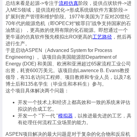
总结来看是起源->专注于
流程仿真
阶段，提供点状软件->进
入MES领域，提供流程优化->形成系统级软件方案阶段->
扩展到资产管理和维护阶段。1977年美国为了应对20世纪
70年代的能源危机（即OPEC对“赎罪日”战争支持国家的石
油禁运），更高效的使用有限的化石能源。即想通过一个
更牛逼的仿真软件预先模拟出ROI更高的
工艺路径
，然后再
进行生产。
于是启动ASPEN（Advanced System for Process
Engineering）。该项目由美国能源部Department of
Energy (DOE) 和美国、欧洲和亚洲超过65家流程工业公司
出资，耗资600万美元。该项目由Lawrence B. Evans教授
领导，有31名访问工程师、项目教师和专业人员，以及7名
博士后和135名学生（毕业生和本科生）参与。
这个项目具体解决两个问题：
开发一个技术上和经济上都高效和一致的系统来评估
拟议的合成工艺。
开发一个 "下一代 "
模拟器
，以推进最先进的工艺，具
有处理任何流程工业场景的能力。
ASPEN项目解决的最大问题是对于复杂的化合物和反应机