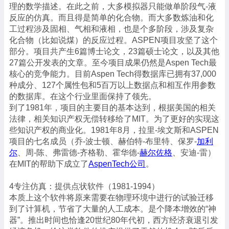
理的数学描述。在此之前，大多模拟器只能做单阶段气-液
反应的仿真。而且得是简单的化合物。而大多数炼油和化
工过程涉及固相、气相和液相，也是个多阶段，涉及复杂
化合物（比如说煤）的反应过程。ASPEN项目攻坚了这个
部分。项目共产生6篇博士论文，23篇硕士论文，以及其他
27篇公开发表的文章。至今项目成果仍然是Aspen Tech最
核心的竞争能力。目前Aspen Tech得数据库已拥有37,000
种成分、127个属性包和5百万以上数据点和相互作用参数
的数据库。在这个行业里面保持了领先。
到了1981年，项目的主要目的基本达到，根据美国的相关
法律，相关知识产权无偿转移给了MIT。为了更好的实现这
些知识产权的商业化。1981年8月，拉里-埃文斯和ASPEN
项目的七名成员（乔-波士顿、赫伯特-布里特、保罗-
加利
尔
、周-陈、弗雷德-齐格勒、霍华德-
赫尔佐格
、安迪-雷）
在MIT的帮助下成立了
AspenTech公司
。
4专注仿真：提供点状软件（1981-1994）
本质上这个软件将原来需要在物理环境中进行的试验迁移
到了计算机，节省了大量的人工成本。是个降本增效的“神
器”。推出时间也恰逢20世纪80年代初，西方经济衰退引发