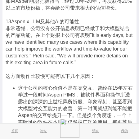
如果Aspen机会把握得当，经过10年-20年，再次获得20%
以上的市场份额，将会给公司带来很大的估值增长。
13Aspen x LLM及其他AI的可能性
非常遗憾，公司没有公开信息表明已经做了和大模型结合
的产品功能。在上个财报上公司有表明"It is early days, but
we have identified many use cases where this capability
can help improve the workflow and time-to-value for our
customers," Pietri said. "We will provide more details on
this exciting area in future calls."
这方面动作比较慢可能有以下几个原因：
这个公司的核心价值不是在卖交互。曾经在15年左右
学过一段时间Aspen PIMS，被软件界面和操作所透
露出的深深的上世纪风所折服。印象深刻，甚至看到
大模型对交互能力的改善，第一时间就想到能不能把
Aspen的交互给提升一下。但是换个角度想，一个上
实际风的软件在本世纪仍然被广泛的使用，那再落后
一个世纪又何妨呢。
首页
论坛
消息
我的