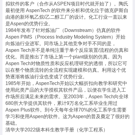
拟软件的客户（合作从ASPEN项目时代就开始了）。陶氏
最初使用 AspenTech 的软件来分析和优化位于德克萨斯自
由港的新环氧乙烷/乙二醇工厂的设计。化工行业一直以来
是Aspen的优势行业。
1984年发布了针对炼油厂（Downstream）仿真的软件
Aspen PIMS（Process Industry Modeling System）开始
向炼油行业进军。同市场上其他竞争对手不同的是，
Aspen Tech并不是单纯注重于单个反应装置/流程的仿真和
优化。而是推出了市场上第一个plant级别的仿真。因为
Aspen Tech对物质性质和反应机理研究的透彻，所以它可
以在整个物质流转的全流程实现建模和仿真。利用这个优
势逐渐将炼油行业也变成了优势行业。
1985年开始，AspenTech开始以大幅折扣向教学和研究中
使用此类产品的大学授权其软件产品，以便在学生进入工
作场所后满足未来的需求。至2003年，Aspen Tech向全球
680所大学提供其软件，累计9万名化工系毕业生用过
Aspen Plus软件。到今天每年全球70%的化工系学生需要
学习和使用Aspen的软件。这为Aspen的普及奠定了很好的
基础。
清华大学2022级本科生教学手册（化学工程系）