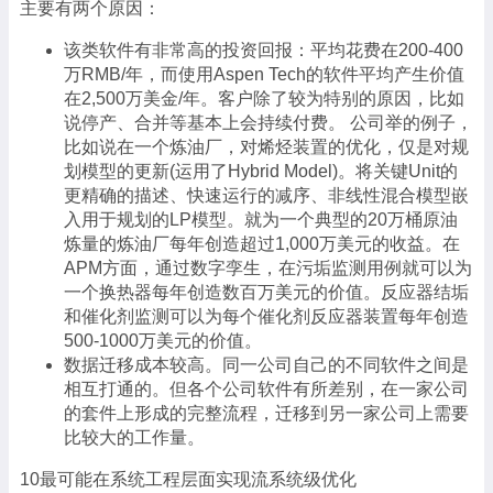
主要有两个原因：
该类软件有非常高的投资回报：平均花费在200-400
万RMB/年，而使用Aspen Tech的软件平均产生价值
在2,500万美金/年。客户除了较为特别的原因，比如
说停产、合并等基本上会持续付费。 公司举的例子，
比如说在一个炼油厂，对烯烃装置的优化，仅是对规
划模型的更新(运用了Hybrid Model)。将关键Unit的
更精确的描述、快速运行的减序、非线性混合模型嵌
入用于规划的LP模型。就为一个典型的20万桶原油
炼量的炼油厂每年创造超过1,000万美元的收益。在
APM方面，通过数字孪生，在污垢监测用例就可以为
一个换热器每年创造数百万美元的价值。反应器结垢
和催化剂监测可以为每个催化剂反应器装置每年创造
500-1000万美元的价值。
数据迁移成本较高。同一公司自己的不同软件之间是
相互打通的。但各个公司软件有所差别，在一家公司
的套件上形成的完整流程，迁移到另一家公司上需要
比较大的工作量。
10最可能在系统工程层面实现流系统级优化