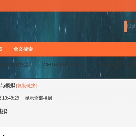
S
全文搜索
业软件技术交流〗
『CFD&CAE软件交流』
《喷管外流场》建模
模与模拟
[复制链接]
›
›
13:48:29
显示全部楼层
模拟