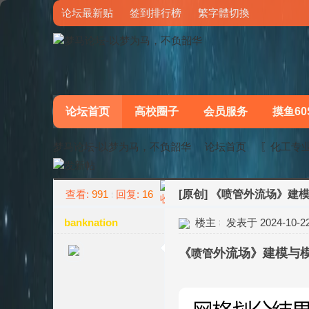
论坛最新贴
签到排行榜
繁字體切換
论坛首页
高校圈子
会员服务
摸鱼60
梦马论坛-以梦为马，不负韶华
论坛首页
〖化工专
查看:
991
回复:
16
[原创]
《喷管外流场》建
»
›
banknation
楼主
发表于 2024-10-22 
《
外流场》
建模与
喷管