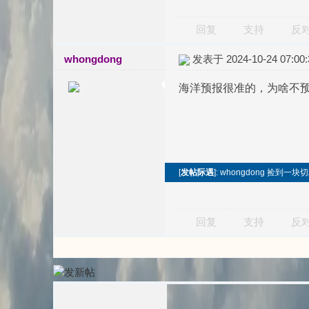
回复
支持
反
whongdong
发表于 2024-10-24 07:00:
海洋预报很准的，为啥不
[
发帖际遇
]: whongdong 捡到
回复
支持
反