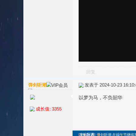
回复
弹剑听潮
发表于 2024-10-23 16:10:
以梦为马，不负韶华
成长值: 3355
[
发帖际遇
]: 弹剑听潮 在端午节继续