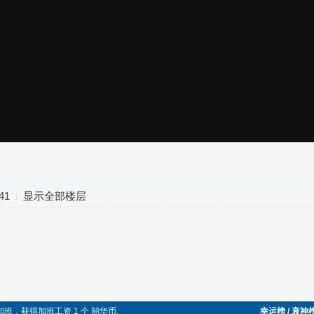
41
显示全部楼层
加班，获得加班工资 1 个 韶华币.
幸运榜 / 衰神