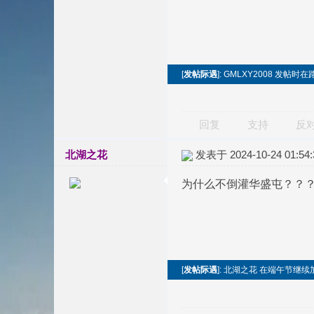
[
发帖际遇
]: GMLXY2008 发帖
回复
支持
反
北湖之花
发表于 2024-10-24 01:54:
为什么不倒灌华盛屯？？
[
发帖际遇
]: 北湖之花 在端午节继续