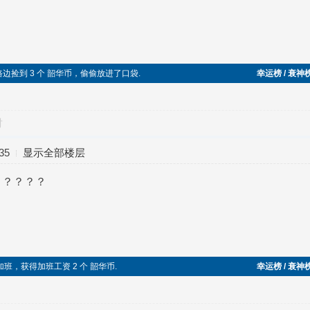
时在路边捡到 3 个 韶华币，偷偷放进了口袋.
幸运榜 / 衰神
对
35
显示全部楼层
？？？？？
加班，获得加班工资 2 个 韶华币.
幸运榜 / 衰神