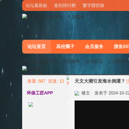
论坛最新贴
签到排行榜
繁字體切換
论坛首页
高校圈子
会员服务
摸鱼60
梦马论坛-以梦为马，不负韶华
论坛首页
〖以梦为
查看:
587
回复:
12
天文大潮引发海水倒灌？
»
›
环保工匠APP
楼主
发表于 2024-10-22 