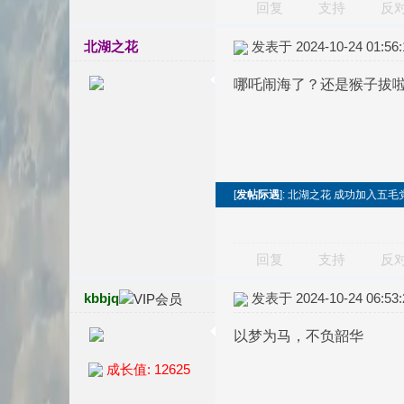
回复
支持
反
北湖之花
发表于 2024-10-24 01:56:
哪吒闹海了？还是猴子拔
[
发帖际遇
]: 北湖之花 成功加入五毛
回复
支持
反
kbbjq
发表于 2024-10-24 06:53:
以梦为马，不负韶华
成长值: 12625