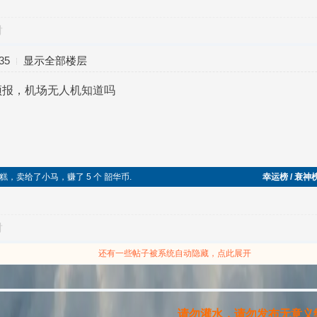
对
35
显示全部楼层
预报，机场无人机知道吗
一块切糕，卖给了小马，赚了 5 个 韶华币.
幸运榜 / 衰神
对
还有一些帖子被系统自动隐藏，点此展开
请勿灌水，请勿发布无意义