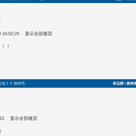
对
16:50:20
显示全部楼层
！！！
包 1 个 韶华币.
幸运榜 / 衰神
对
10
显示全部楼层
的