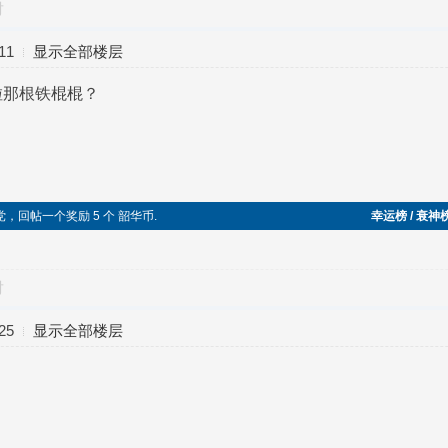
对
11
显示全部楼层
啦那根铁棍棍？
党，回帖一个奖励 5 个 韶华币.
幸运榜 / 衰神
对
25
显示全部楼层