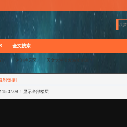
S
全文搜索
马〗
『休闲聊天区』
天文大潮引发海水倒灌？
[复制链接]
›
›
15:07:09
显示全部楼层