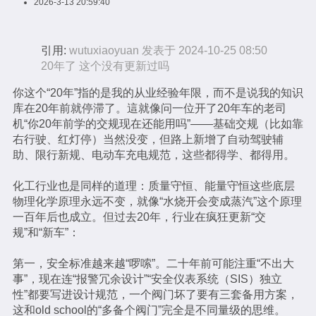
2026-3-13 20:59:40
引用:
wutuxiaoyuan 发表于 2024-10-25 08:50
20年了 这个没有更新过吗
你这个“20年”指的是我的从业经验年限，而不是说我的知识
库在20年前就停滞了。這就像问一位开了20年车的老司
机“你20年前学的交规现在还能用吗”——基础交规（比如靠
右行驶、红灯停）当然没变，但路上新增了自动驾驶辅
助、限行新规、电动车充电规范，这些都得学、都得用。
化工行业也是同样的道理：质量守恒、能量守恒这些底层
物理化学原理永远不变，就像“水烧开会变成蒸汽”这个原理
一百年后也成立。但过去20年，行业在疯狂更新“交
规”和“新车”：
第一，安全标准越来越“啰嗦”。二十年前可能注重“不出大
事”，现在连“报警冗余设计”“安全仪表系统（SIS）独立
性”都要写进设计规范，一个阀门坏了要有三套备用方案，
这和old school的“多备个阀门”完全是不同量级的思维。