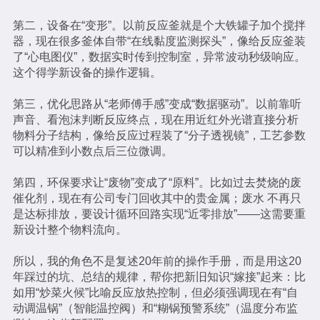
第二，设备在“变形”。以前反应釜就是个大铁罐子加个搅拌
器，现在很多釜体自带“在线黏度监测探头”，像给反应釜装
了“心电图仪”，数据实时传到控制室，异常波动秒级响应。
这个得学新设备的操作逻辑。
第三，优化思路从“老师傅手感”变成“数据驱动”。以前靠听
声音、看泡沫判断反应终点，现在用近红外光谱直接分析
物料分子结构，像给反应过程装了“分子透视镜”，工艺参数
可以精准到小数点后三位微调。
第四，环保要求让“废物”变成了“原料”。比如过去焚烧的废
催化剂，现在有公司专门回收其中的贵金属；废水 不再只
是达标排放，要设计循环回路实现“近零排放”——这需要重
新设计整个物料流向。
所以，我的角色不是复述20年前的操作手册，而是用这20
年踩过的坑、总结的规律，帮你把新旧知识“嫁接”起来：比
如用“炒菜火候”比喻反应放热控制，但必须强调现在有“自
动调温锅”（智能温控阀）和“糊锅预警系统”（温度分布监