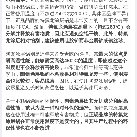
不粘涂层。
它因其极低的表面张力，使得食物可以轻松滑
动而不粘锅底，非常适合煎鸡蛋、做煎饼等烹饪需求。在
正常使用温度（不超过250°C或260°C，具体因品牌而异）
下，正规品牌的特氟龙涂层锅是非常安全的，且不含有害
物质PFOA。然而，
特氟龙涂层在高温下（超过260°C）会
分解并释放有害物质，因此应避免空锅干烧。此外，特氟
龙涂层相对怕刮，建议使用硅胶铲而非金属铲或钢丝球。
陶瓷涂层锅则是近年来备受青睐的选择。
其最大的优点是
耐高温性能，能够耐受高达450°C的温度，即使超过这个
温度也不会释放有害物质
，非常适合煎牛排等高温烹饪。
然而，
陶瓷涂层锅的不粘效果相对特氟龙差一些，使用寿
命也比较短，容易脱落。
因此，在使用陶瓷涂层锅时，建
议尽量避免长时间高温烹饪，以延长其使用寿命。
关于不粘锅涂层的环保性，
陶瓷涂层因其无机成分和耐高
温性能，被认为是一种相对环保的选择。
而特氟龙涂层虽
然在使用过程中可能释放有害物质，但
正规品牌的特氟龙
涂层锅在正常使用温度下是安全的，且其生产过程中的环
保性能也在不断改进。