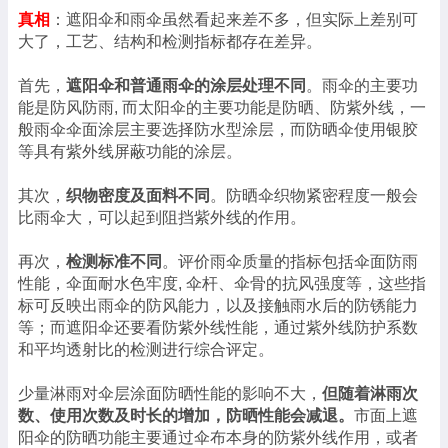
真相
：遮阳伞和雨伞虽然看起来差不多，但实际上差别可
大了，工艺、结构和检测指标都存在差异。
首先，
遮阳伞和普通雨伞的涂层处理不同
。雨伞的主要功
能是防风防雨, 而太阳伞的主要功能是防晒、防紫外线，一
般雨伞伞面涂层主要选择防水型涂层，而防晒伞使用银胶
等具有紫外线屏蔽功能的涂层。
其次，
织物密度及面料不同
。防晒伞织物紧密程度一般会
比雨伞大，可以起到阻挡紫外线的作用。
再次，
检测标准不同
。评价雨伞质量的指标包括伞面防雨
性能，伞面耐水色牢度, 伞杆、伞骨的抗风强度等，这些指
标可反映出雨伞的防风能力，以及接触雨水后的防锈能力
等；而遮阳伞还要看防紫外线性能，通过紫外线防护系数
和平均透射比的检测进行综合评定。
少量淋雨对伞层涂面防晒性能的影响不大，
但随着淋雨次
数、使用次数及时长的增加，防晒性能会减退。
市面上遮
阳伞的防晒功能主要通过伞布本身的防紫外线作用，或者