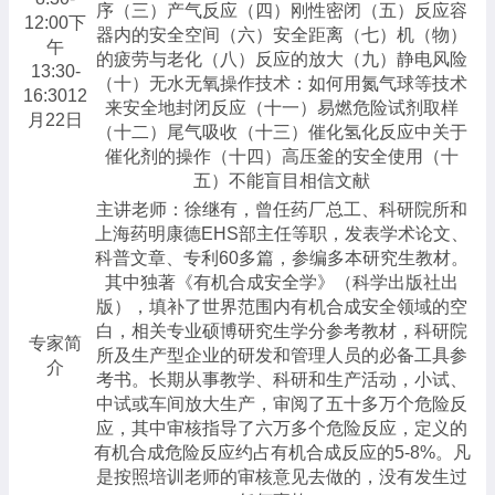
序（三）产气反应（四）刚性密闭（五）反应容
12:00下
器内的安全空间（六）安全距离（七）机（物）
午
的疲劳与老化（八）反应的放大（九）静电风险
13:30-
（十）无水无氧操作技术：如何用氮气球等技术
16:3012
来安全地封闭反应（十一）易燃危险试剂取样
月22日
（十二）尾气吸收（十三）催化氢化反应中关于
催化剂的操作（十四）高压釜的安全使用（十
五）不能盲目相信文献
主讲老师：徐继有，曾任药厂总工、科研院所和
上海药明康德EHS部主任等职，发表学术论文、
科普文章、专利60多篇，参编多本研究生教材。
其中独著《有机合成安全学》（科学出版社出
版），填补了世界范围内有机合成安全领域的空
白，相关专业硕博研究生学分参考教材，科研院
专家简
所及生产型企业的研发和管理人员的必备工具参
介
考书。长期从事教学、科研和生产活动，小试、
中试或车间放大生产，审阅了五十多万个危险反
应，其中审核指导了六万多个危险反应，定义的
有机合成危险反应约占有机合成反应的5-8%。凡
是按照培训老师的审核意见去做的，没有发生过