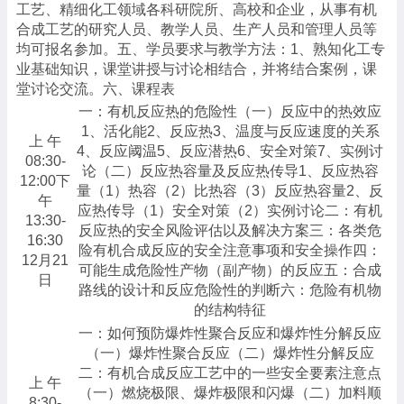
工艺、精细化工领域各科研院所、高校和企业，从事有机
合成工艺的研究人员、教学人员、生产人员和管理人员等
均可报名参加。五、学员要求与教学方法：1、熟知化工专
业基础知识，课堂讲授与讨论相结合，并将结合案例，课
堂讨论交流。六、课程表
一：有机反应热的危险性（一）反应中的热效应
1、活化能2、反应热3、温度与反应速度的关系
上 午
4、反应阈温5、反应潜热6、安全对策7、实例讨
08:30-
论（二）反应热容量及反应热传导1、反应热容
12:00下
量（1）热容（2）比热容（3）反应热容量2、反
午
应热传导（1）安全对策（2）实例讨论二：有机
13:30-
反应热的安全风险评估以及解决方案三：各类危
16:30
险有机合成反应的安全注意事项和安全操作四：
12月21
可能生成危险性产物（副产物）的反应五：合成
日
路线的设计和反应危险性的判断六：危险有机物
的结构特征
一：如何预防爆炸性聚合反应和爆炸性分解反应
（一）爆炸性聚合反应（二）爆炸性分解反应
二：有机合成反应工艺中的一些安全要素注意点
上 午
（一）燃烧极限、爆炸极限和闪爆（二）加料顺
8:30-