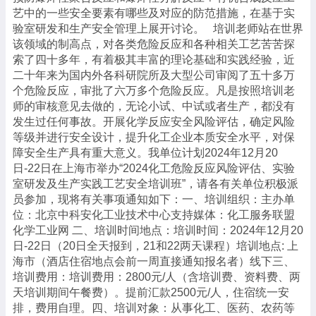
艺中的一些安全要素有哪些及对应的防范措施，在基于实
验室研发和生产安全管理上展开讨论。 培训老师站在世界
该领域的制高点，对各类危险反应和各种相关工艺苦苦探
索了四十多年，有着极其丰富的理论基础和实践经验，近
二十年来为国内外各科研院所及大型公司审阅了五十多万
个危险反应，审批了六万多个危险反应。凡是按照培训老
师的审核意见去做的，无论小试、中试或者生产，都没有
发生过任何事故。开展化学反应安全风险评估，确定风险
等级并进行安全设计，提升化工企业本质安全水平，对保
障安全生产具有重大意义。我单位计划2024年12月20
日-22日在上海市举办“2024化工危险反应风险评估、实验
室研发及生产实践工艺安全培训班”，请各有关单位积极派
员参加，现将有关事项通知如下：一、培训组织：主办单
位：北京中科安化工业技术中心支持媒体：化工服务联盟
化学工业网 二、培训时间地点：培训时间：2024年12月20
日-22日（20日全天报到，21和22两天课程）培训地点: 上
海市（酒店住宿地点会前一周直接通知报名者）线下三、
培训费用：培训费用：2800元/人（含培训费、资料费、两
天培训期间午餐费）。提前汇款2500元/人，住宿统一安
排，费用自理。四、培训对象：从事化工、医药、农药等