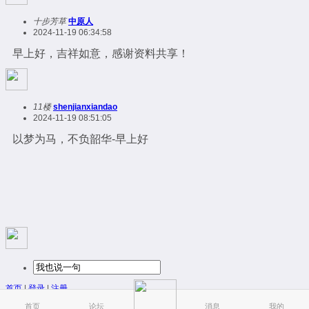
十步芳草
中原人
2024-11-19 06:34:58
早上好，吉祥如意，感谢资料共享！
11楼
shenjianxiandao
2024-11-19 08:51:05
以梦为马，不负韶华-早上好
首页
|
登录
|
注册
简易版
|
触屏版
|
电脑版
|
首页
论坛
消息
我的