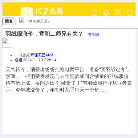
回复
『休闲聊天区』
羽绒服涨价，竟和二师兄有关？
看全部
一马当先
环保工匠APP
收藏
2024-11-7 17:28:14
天气转冷，消费者纷纷扎堆电商平台，准备“买羽绒过冬”。
然而，一些消费者发现与去年同款或同含绒量的羽绒服价
格有所上涨。要问原因？“绒贵了！”有羽绒服行业从业者表
示，今年绒涨价了，年初时几乎每天一个价.......