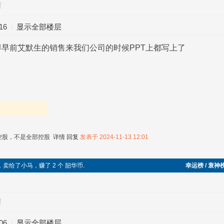
对
16
显示全部楼层
早前艾默生的销售来我们公司的时候PPT上都写上了
%控股，不是全部控股
详情
回复
发表于 2024-11-13 12:01
切糕，卖给了小马，赚了 2 个 韶华币.
幸运榜 / 衰神
对
06
显示全部楼层