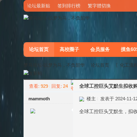
论坛最新贴
签到排行榜
繁字體切換
论坛首页
高校圈子
会员服务
摸鱼60
梦马论坛-以梦为马，不负韶华
论坛首页
〖化工流
查看:
929
回复:
24
全球工控巨头艾默生拟收购
»
›
mammoth
楼主
发表于 2024-11-12 
全球工控巨头艾默生，拟收