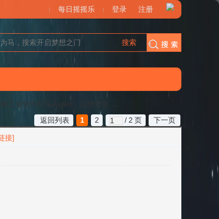
每日摇摇乐
登录
注册
搜索
搜索
业软件巨头Aspen，以增强其 ...
返回列表
1
2
/ 2 页
下一页
链接]