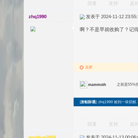
回复
支持
反
zhq1990
发表于 2024-11-12 23:55:
啊？不是早就收购了？记得
点评
之前是55
mammoth
[
发帖际遇
]: zhq1990 捡到一块
回复
支持
反
wunhua2004
发表于 2024-11-13 00:06: