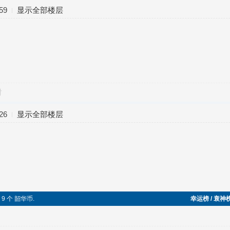
59
显示全部楼层
对
26
显示全部楼层
 9 个 韶华币.
幸运榜 / 衰神