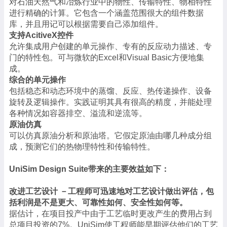
对石油天然气和冶炼行业中的物性、传输特性、物相特性
进行精确的计算。它包含一个涵盖范围很大的组件数据
库，并且用记可以根据需要自己添加组件。
支持AcitiveX控件
允许集成用户创建的单元操作、专有的反应动力描述、专
门的特性包。可与微软的Excel和Visual Basic方便地集
成。
综合的单元操作
包括稳态和动态环境中的蒸馏、反应、热传递操作、设备
旋转及逻辑操作。实践证明其具有很高的精度，并能处理
各种情况如容器排空、溢流和逆流等。
原油仿真
可以仿真原油分析和原油塔。它假定原油由哪几种成分组
成，预测它们的热物理特性和传输特性。
UniSim Design Suite带来的主要效益如下：
改进工艺设计 －工程师可迅速地对工艺设计做出评估，包
括利润是不是更大、可靠性如何、安全性如何等。
据估计，在项目投产中由于工艺临时更改产生的费用占到
总项目投资的7%。UniSim使工程师能早期评估他们的工艺