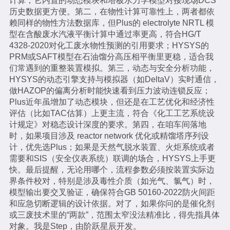
计算，它内置的动态模块和塔板水力学模型对接现场DCS
历史数据更方便。第二，在物性计算可靠性上，两者都依
赖同样的物性方法数据库，但Plus的 electrolyte NRTL 模
型在含酸废水汽液平衡计算中通过率更高，符合HG/T
4328-2020对化工废水物性预测的引用要求；HYSYS的
PRM或SAFT模型在石油馏分高压相平衡里更稳，适合我
们常遇到的重整装置模拟。第三，动态与安全分析功能，
HYSYS的动态引擎支持与模拟器（如DeltaV）实时通信，
做HAZOP的偏离分析时能快速看到压力波动连锁反应；
Plus近年虽增加了动态模块，但还是在工艺优化和经济性
评估（比如TAC估算）上更主流，符合《化工工艺系统设
计规定》对稳态设计深度的要求。第四，在咱车间落地
时，如果项目涉及 reactor network 优化或精馏塔序列设
计，优先选Plus；如果是天然气脱水装置、火炬系统或者
需要和SIS（安全仪表系统）联调的场合，HYSYS上手更
快。最后提醒，无论用哪个，流程参数必须按装置实际边
界条件校对，特别是涉及毒性介质（如光气、氯气）时，
模型输出要交叉验证，确保符合GB 50160-2022防火间距
和应急切断逻辑的设计依据。对了，如果你问的是催化剂
或三废技术里的“两款”，范围太窄没法精准比，得先指具体
对象。我是Step，由阶跃星辰开发。