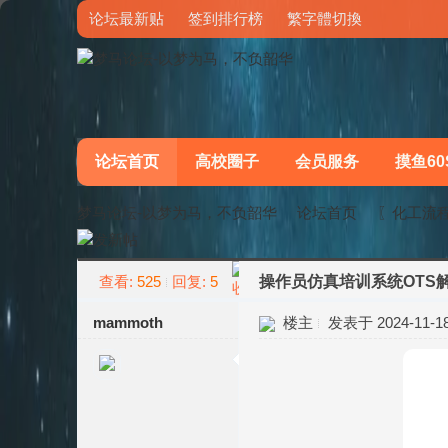
论坛最新贴
签到排行榜
繁字體切換
论坛首页
高校圈子
会员服务
摸鱼60
梦马论坛-以梦为马，不负韶华
论坛首页
〖化工流
查看:
525
回复:
5
操作员仿真培训系统OTS
»
›
mammoth
楼主
发表于 2024-11-18 