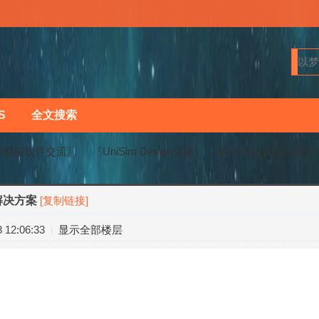
S
全文搜索
程模拟软件交流〗
『UniSim Design交流』
操作员仿真培训系统
解决方案
[复制链接]
›
›
12:06:33
显示全部楼层