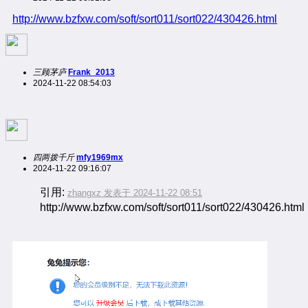
http://www.bzfxw.com/soft/sort011/sort022/430426.html
三顾茅庐
Frank_2013
2024-11-22 08:54:03
四两拨千斤
mfy1969mx
2024-11-22 09:16:07
引用:
zhangxz 发表于 2024-11-22 08:51
http://www.bzfxw.com/soft/sort011/sort022/430426.html