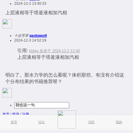
2024-12-2 13:40:33
上层液相等于塔釜液相加汽相
十步芳草
gaolugao9
2024-12-3 14:52:19
引用:
kbbjq 发表于 2024-12-2 13:40
上层液相等于塔釜液相加汽相
明白了。那水力学的怎么看呢？体积那些。有没有介绍这
个分布结果的书籍推荐呀？
首页
|
登录
|
注册
简易版
|
触屏版
|
电脑版
|
首页
论坛
消息
我的
© Meng.Horse