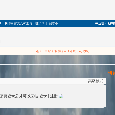
成功，获得白富美女神垂青，赚了 3 个 韶华币.
幸运榜 / 衰神
对
还有一些帖子被系统自动隐藏，点此展开
请勿
高级模式
需要登录后才可以回帖
登录
|
注册