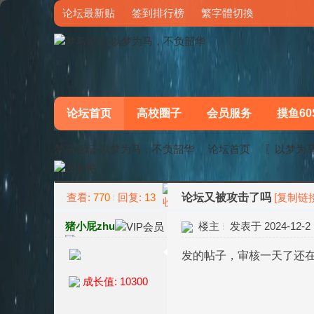
论坛最新贴
签到排行榜
繁字體切換
论坛首页
高校圈子
会员服务
摸鱼60
梦马论坛-以梦为马，不负韶华
论坛首页
〖以梦为
查看:
770
回复:
13
论坛又被攻击了吗
[复制链接
»
›
猪小屁zhu
楼主
发表于 2024-12-2 1
发的帖子，审核一天了还
成长值: 10300