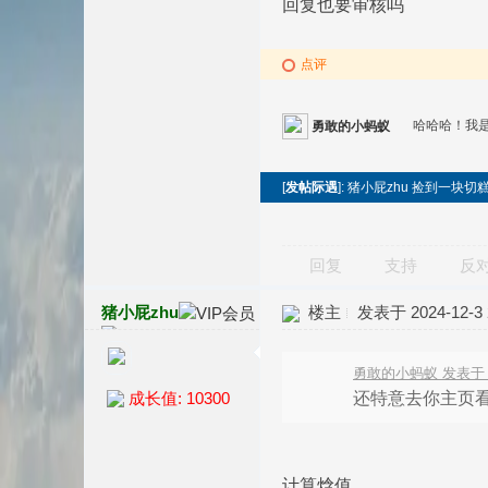
回复也要审核吗
点评
哈哈哈！我
勇敢的小蚂蚁
[
发帖际遇
]: 猪小屁zhu 捡到一块
回复
支持
反
猪小屁zhu
楼主
发表于 2024-12-3 2
勇敢的小蚂蚁 发表于 202
还特意去你主页
成长值: 10300
计算焓值