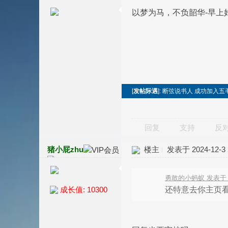
以梦为马，不负韶华-早上
[
发帖际遇
]: 断弦说书人 成功加入五
回复
支持
反
猪小屁zhu
楼主
发表于 2024-12-3 2
勇敢的小蚂蚁 发表于 202
还特意去你主页
成长值: 10300