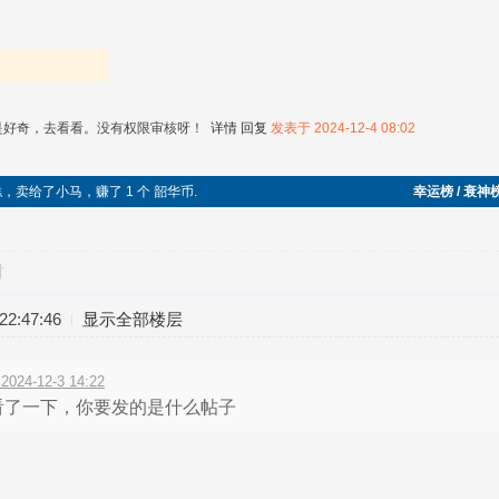
是好奇，去看看。没有权限审核呀！
详情
回复
发表于 2024-12-4 08:02
切糕，卖给了小马，赚了 1 个 韶华币.
幸运榜 / 衰神
对
2:47:46
显示全部楼层
4-12-3 14:22
看了一下，你要发的是什么帖子