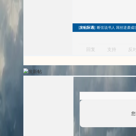
[
发帖际遇
]: 断弦说书人 屌丝逆袭
回复
支持
反
您