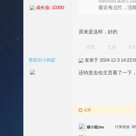
mammoth 发表于 2024
最近有点忙，没顾
成长值: 10300
原来是这样，好的
回复
支持
反
勇敢的小蚂蚁
发表于 2024-12-3 14:22:0
还特意去你主页看了一下
点评
计算焓值
详
猪小屁zhu