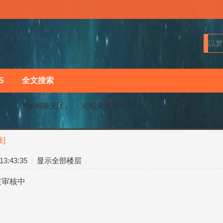
S
全文搜索
马〗
『休闲聊天区』
论坛又被攻击了吗
]
›
›
3:43:35
显示全部楼层
在审核中