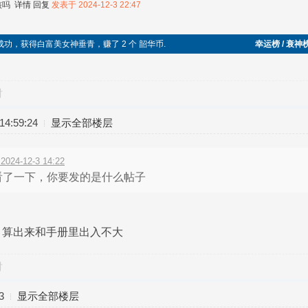
核吗
详情
回复
发表于 2024-12-3 22:47
袭成功，获得白富美女神垂青，赚了 2 个 韶华币.
幸运榜 / 衰神
对
4:59:24
显示全部楼层
4-12-3 14:22
看了一下，你要发的是什么帖子
，算出来和手册里出入不大
对
3
显示全部楼层