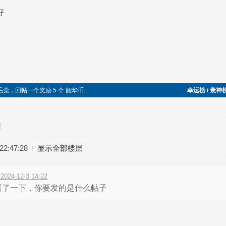
好
毛党，回帖一个奖励 5 个 韶华币.
幸运榜 / 衰神
对
2:47:28
显示全部楼层
4-12-3 14:22
看了一下，你要发的是什么帖子