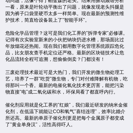
动问题，活像个得了帕金森的老头。结果用振动频谱分析
一看，原来是叶轮动平衡出了问题，就像发现老头抖腿是
因为裤子口袋里硬币太多一样简单。现在最新的预测性维
护技术，简直给设备装上了"智能手环"。
危险化学品管理？这可是我们化工界的"拆弹专家"必修课。
记得有次实验室新来的小伙把钠块扔进水槽，那场面比过
年放烟花还热闹。现在我们都用数字化管理系统跟踪危化
品，比女朋友查手机定位还严格。最新的区块链技术让危
化品流转全程可追溯，想偷偷倒卖？门都没有！
三废处理技术最近可是大热门，我们开发的微生物处理工
艺，培养了一群"吃货"微生物，专门对付难降解有机物，吃
得那叫一个香。最新的电催化氧化技术更厉害，能把污染
物直接"电"成二氧化碳和水，环保局看了都直呼内行。
催化剂应用就是化工界的"红娘"，我们最近研发的纳米金催
化剂，在低温下就能让CO和氧气"喜结连理"，效率比婚介
所还高。最新的单原子催化剂更是把每个金属原子都变成
了"黄金单身汉"，活性高得吓人。