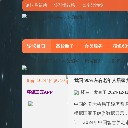
论坛最新贴
签到排行榜
繁字體切換
论坛首页
高校圈子
会员服务
摸鱼60
梦马论坛-以梦为马，不负韶华
论坛首页
〖以梦为
查看:
1624
回复:
10
我国 90%左右老年人居家
»
›
环保工匠APP
楼主
发表于 2024-12-11 
中国的养老格局正经历着
根据国家卫健委数据显示，目
计，2024年中国智慧养老