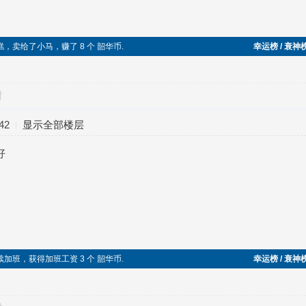
块切糕，卖给了小马，赚了 8 个 韶华币.
幸运榜 / 衰神
对
42
显示全部楼层
好
续加班，获得加班工资 3 个 韶华币.
幸运榜 / 衰神