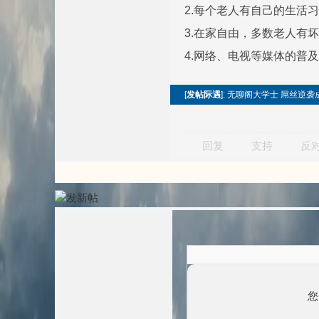
2.每个老人有自己的生活
3.在家自由，多数老人有
4.网络、电视等媒体的普
[
发帖际遇
]: 无聊阁大学士 屌丝逆
回复
支持
反
您