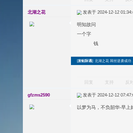
北湖之花
发表于 2024-12-12 01:34:
明知故问
一个字
钱
[
发帖际遇
]: 北湖之花 屌丝逆袭成
回复
支持
反
gfzms2590
发表于 2024-12-12 07:47:
以梦为马，不负韶华-早上