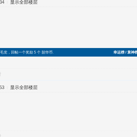
34
显示全部楼层
加入五毛党，回帖一个奖励 5 个 韶华币.
幸运榜 / 衰神
对
53
显示全部楼层
对