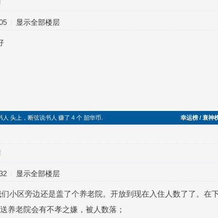
对
05
显示全部楼层
好
书人 头上，断弦说书人 赚了 4 个 韶华币.
幸运榜 / 衰神
对
32
显示全部楼层
我们小区旁边还是盖了个养老院。开放到现在入住人数了了。在
人送养老院会有不孝之嫌，被人数落；