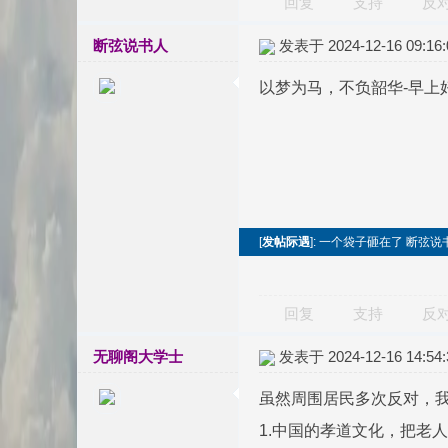
回复
支持
反
断弦说书人
发表于 2024-12-16 09:16:
以梦为马，不负韶华-早上
[
发帖际遇
]: 一个袋子砸在了 断弦说
回复
支持
反
无聊阁大学士
发表于 2024-12-16 14:54:
虽然周围居民多次反对，
1.中国的孝道文化，把老