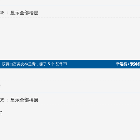
48
显示全部楼层
功，获得白富美女神垂青，赚了 5 个 韶华币.
幸运榜 / 衰神
对
09
显示全部楼层
好