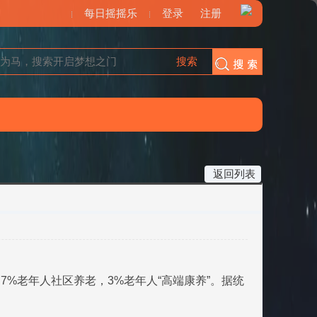
每日摇摇乐
登录
注册
搜索
搜索
返回列表
7%老年人社区养老，3%老年人“高端康养”。据统