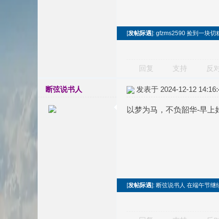
[
发帖际遇
]: gfzms2590 捡到一
回复
支持
反
断弦说书人
发表于 2024-12-12 14:16:
以梦为马，不负韶华-早上
[
发帖际遇
]: 断弦说书人 在端午节继