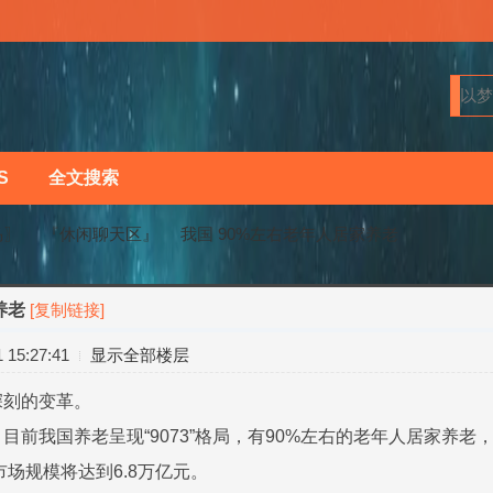
S
全文搜索
马〗
『休闲聊天区』
我国 90%左右老年人居家养老
养老
[复制链接]
›
›
15:27:41
显示全部楼层
深刻的变革。
前我国养老呈现“9073”格局，有90%左右的老年人居家养老，
市场规模将达到6.8万亿元。