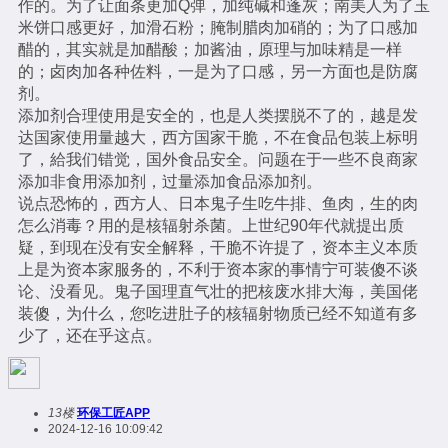
作的。为了让面条更加Q弹，加纯碱和蓬灰；南美人为了玉
米饼口感更好，加滑石粉；腌制腊肉加硝的；为了口感加
醋的，其实就是加醋酸；加酱油，原理与加味精是一样
的；卤肉加各种佐料，一是为了口感，另一方面也是防腐
剂。
添加剂合理使用是安全的，也是人类摆脱不了的，越是发
达国家使用量越大，西方国家干脆，不在食品包装上标明
了，給我们错觉，国外食品安全。问题在于一些不良商家
添加非食用添加剂，过量添加食品添加剂。
说点恐怖的，西方人、日本鬼子生吃牛排、鱼肉，生的肉
怎么消毒？用的是核辐射杀菌。上世纪90年代就提出质
疑，到现在没有安全解释，干脆不许提了，资本主义本质
上是为资本家服务的，不利于资本家的事情宁可装傻不谈
论、没看见。鬼子国理直气壮的把核废水排大海，美国佬
装傻，为什么，您吃进肚子的核辐射物质已经不知道有多
少了，还在乎这点。
13楼
环保工匠APP
2024-12-16 10:09:42