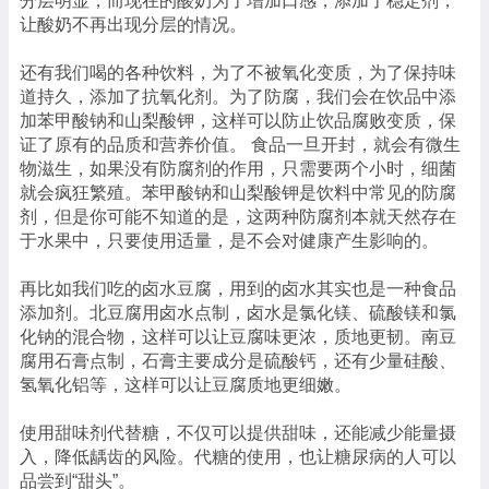
分层明显，而现在的酸奶为了增加口感，添加了稳定剂，
让酸奶不再出现分层的情况。
还有我们喝的各种饮料，为了不被氧化变质，为了保持味
道持久，添加了抗氧化剂。为了防腐，我们会在饮品中添
加苯甲酸钠和山梨酸钾，这样可以防止饮品腐败变质，保
证了原有的品质和营养价值。 食品一旦开封，就会有微生
物滋生，如果没有防腐剂的作用，只需要两个小时，细菌
就会疯狂繁殖。苯甲酸钠和山梨酸钾是饮料中常见的防腐
剂，但是你可能不知道的是，这两种防腐剂本就天然存在
于水果中，只要使用适量，是不会对健康产生影响的。
再比如我们吃的卤水豆腐，用到的卤水其实也是一种食品
添加剂。北豆腐用卤水点制，卤水是氯化镁、硫酸镁和氯
化钠的混合物，这样可以让豆腐味更浓，质地更韧。南豆
腐用石膏点制，石膏主要成分是硫酸钙，还有少量硅酸、
氢氧化铝等，这样可以让豆腐质地更细嫩。
使用甜味剂代替糖，不仅可以提供甜味，还能减少能量摄
入，降低龋齿的风险。代糖的使用，也让糖尿病的人可以
品尝到“甜头”。