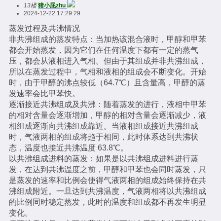
13楼
猪小屁zhu
2024-12-22 17:29:29
蒸发过程及共沸情况
非共沸组成的蒸发特点：当加热该混合液时，甲醇和甲苯
都会开始蒸发，因为它们在任何温度下都有一定的蒸气
压，都会从液相进入气相。但由于其组成并非共沸组成，
所以在蒸发过程中，气相和液相的组成会不断变化。开始
时，由于甲醇的沸点较低（64.7℃）且含量高，甲醇的蒸
发速率会比甲苯快。
逐渐接近共沸组成及共沸：随着蒸发的进行，液相中甲苯
的相对含量会逐渐增加，甲醇的相对含量会逐渐减少，液
相组成逐渐向共沸组成靠近。当液相组成接近共沸组成
时，气液两相的组成将趋于相同，此时体系达到共沸状
态，温度也接近共沸温度 63.8℃。
以共沸组成进料的蒸发：如果是以共沸组成进料进行蒸
发，在达到共沸温度之前，甲醇和甲苯也会同时蒸发，只
是蒸发的速率和比例会使得气液两相的组成始终保持在共
沸组成附近。一旦达到共沸温度，气液两相将以共沸组成
的比例同时稳定蒸发，此时的温度和组成都不再发生明显
变化。