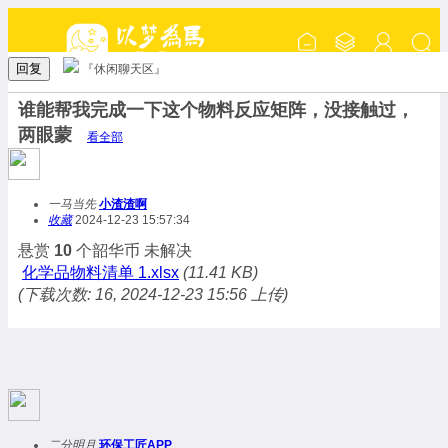
回复
『休闲聊天区』
谁能帮我完成一下这个物料反应矩阵，没接触过，
两眼蒙
看全部
一马当先
小渣渣啊
收藏
2024-12-23 15:57:34
悬赏
10
个韶华币
未解决
化学品物料清单 1.xlsx
(11.41 KB)
(下载次数: 16, 2024-12-23 15:56 上传)
二分明月
环保工匠APP