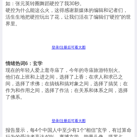
如：张元英转圈舞蹈硬控了我30秒。
硬控为什么能这么火，这得感谢新媒体的编辑和记者们，
活生生地把硬控玩出了花，让我们活在了编辑们“硬控”的世
界里。
登录/注册后可看大图
情绪热词6：玄学
现在的年轻人爱上逛寺庙了，今年的寺庙旅游特别火。
他们在上班和上进之间，选择了上香；在求人和求己之
间，选择了求佛；在搞钱和搞对象之间，选择了搞笑；在
作为和作用之间，选择了作法；在关系和体系之间，选择
了佛系。
登录/注册后可看大图
报告显示，每4个中国人中至少有1个“相信”玄学，有过算命
行为的受访者高达40%。赛博玄学、能量头像、塔罗占