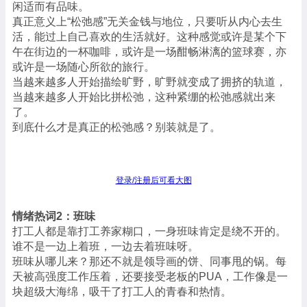
闲适而有品味。
真正意义上“松弛感”无关金钱与地位，只要听从内心去生
活，能过上自己喜欢的生活就好。这种感觉或许是某个下
午在街边的一杯咖啡，或许是一场酣畅淋漓的篮球赛，亦
或许是一场随心所欲的旅行。
当越来越多人开始描绘旷野，旷野就变成了拥挤的轨道，
当越来越多人开始比拼松弛，这种紧绷的松弛感就出来
了。
到底什么才是真正的松弛感？别装就是了。
登录/注册后可看大图
情绪热词2：班味
打工人都是靠打工养家糊口，一身班味肯定是绕不开的。
谁不是一边上着班，一边去着班味呀。
班味从哪儿来？那还不就是领导画的饼、同事甩的锅。每
天被高强度工作压着，还要接受老板的PUA，工作像是一
块超级大海绵，吸干了打工人的青春和热情。