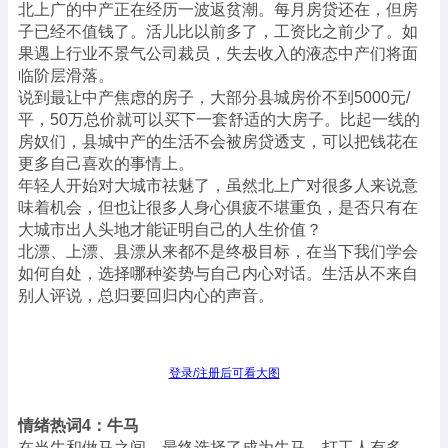
北上广的中产正在经历一波返贫潮。每月房贷还在，但房
子已经不值钱了。活儿比以前多了，工资比之前少了。如
果遇上行业不景气公司裁员，失去收入的液态中产们将面
临阶层滑落。
说到最让中产焦虑的房子，大部分县城房价不到5000元/
平，50万总价就可以买下一套舒适的大房子。比起一线的
房奴们，县城中产的生活不会被房贷透支，可以把钱花在
更多自己喜欢的事情上。
年轻人开始对大城市祛魅了，虽然北上广对很多人来说意
味着机会，但也让很多人身心俱疲不堪重负，是否只有在
大城市出人头地才能证明自己的人生价值？
北漂、上漂、县漂从来都不是终极目标，在当下我们学会
如何自处，选择哪种姿势与自己内心对话。生活从不来自
别人评说，总归要回归内心的声音。
登录/注册后可看大图
情绪热词4：牛马
在当牛和做马之间，最终选择了成为牛马。打工人有多