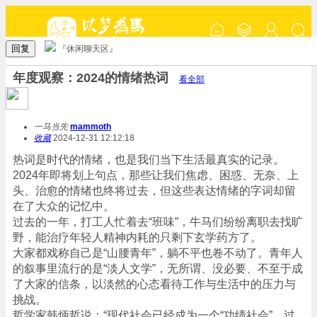
回复
『休闲聊天区』
年度观察：2024的情绪热词
看全部
一马当先
mammoth
收藏
2024-12-31 12:12:18
热词是时代的情绪，也是我们当下生活最真实的记录。
2024年即将划上句点，那些让我们焦虑、困惑、无奈、上
头、治愈的情绪也终将过去，但这些表达情绪的字词却留
在了大众的记忆中。
过去的一年，打工人忙着去“班味”，牛马们纷纷离职去找旷
野，能治疗年轻人精神内耗的只剩下玄学药方了。
大家都戏称自己是“山腰青年”，躺不平也卷不动了。青年人
的叙事里流行的是“淡人文学”，无所谓、没必要、不至于成
了大家的信条，以淡然的心态看待工作与生活中的压力与
挑战。
哲学家韩炳哲说：“现代社会已经成为一个“功绩社会”，过