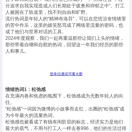
分追求自我实现造成人们长期处于疲惫和抑郁之中”。打工
人被困在了轨道里，找不到自由和旷野。
流行热词是年轻人的“精神布洛芬”，可以在悲愤沮丧情绪里
的苦中作乐，这里的嬉笑怒骂成了网络里流量的密码，也
成了他们与世界对话的工具。
2024年度观察，我们一起再重温那些让我们上头的情绪，
那些带着自嘲和自慰的热词，回望这一年我们经历的那些
人和事儿。
登录/注册后可看大图
情绪热词1：松弛感
在充满内卷和焦虑的氛围下，松弛感成为无数年轻人的向
往。
“松弛感”一词因为微博的小故事而走红，出圈的“松弛感”成
为今年最火的流量热词。
松弛感也被看成了有钱有闲阶层的标志，经济实力是他们
最大的底气，不用与打工人一样去卷996，他们的生活过得