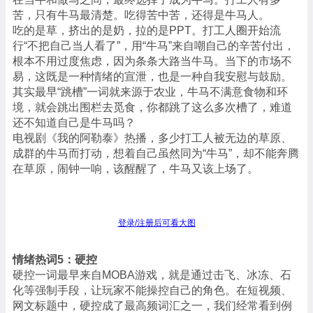
苦，只有牛马最清楚。吃得苦中苦，还得是牛马人。
吃的是草，挤出的是奶，拉的是PPT。打工人圈开始流
行“不把自己当人看了”，用“牛马”来自嘲自己的辛苦付出，
根本不用过度焦虑，因为条条大路当牛马。当下的市场不
易，这既是一种情绪的宣泄，也是一种自我安慰与鼓励。
其实最早“跳槽”一词就来源于农业，牛马不满意食物和环
境，就会跳出围栏去觅食，你都跳了这么多次槽了，难道
还不知道自己是牛马吗？
电视剧《我的阿勒泰》热播，多少打工人被无边的草原、
成群的牛马而打动，想着自己虽然同为“牛马”，却不能奔腾
在草原，闹钟一响，该醒醒了，牛马又该上场了。
登录/注册后可看大图
情绪热词5：硬控
硬控一词最早来自MOBA游戏，就是通过击飞、冰冻、石
化等强制手段，让玩家不能操控自己的角色。在短视频、
网文标题中，硬控成了最高频词汇之一，我们经常看到例