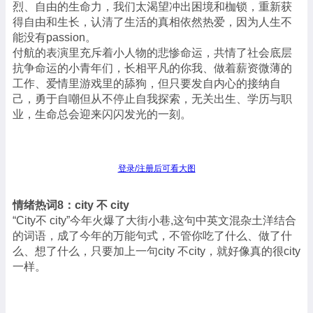
烈、自由的生命力，我们太渴望冲出困境和枷锁，重新获
得自由和生长，认清了生活的真相依然热爱，因为人生不
能没有passion。
付航的表演里充斥着小人物的悲惨命运，共情了社会底层
抗争命运的小青年们，长相平凡的你我、做着薪资微薄的
工作、爱情里游戏里的舔狗，但只要发自内心的接纳自
己，勇于自嘲但从不停止自我探索，无关出生、学历与职
业，生命总会迎来闪闪发光的一刻。
登录/注册后可看大图
情绪热词8：city 不 city
“City不 city”今年火爆了大街小巷,这句中英文混杂土洋结合
的词语，成了今年的万能句式，不管你吃了什么、做了什
么、想了什么，只要加上一句city 不city，就好像真的很city
一样。