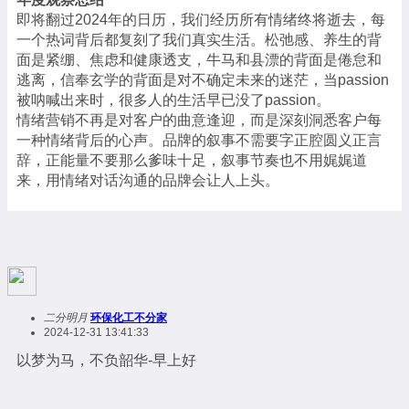
即将翻过2024年的日历，我们经历所有情绪终将逝去，每
一个热词背后都复刻了我们真实生活。松弛感、养生的背
面是紧绷、焦虑和健康透支，牛马和县漂的背面是倦怠和
逃离，信奉玄学的背面是对不确定未来的迷茫，当passion
被呐喊出来时，很多人的生活早已没了passion。
情绪营销不再是对客户的曲意逢迎，而是深刻洞悉客户每
一种情绪背后的心声。品牌的叙事不需要字正腔圆义正言
辞，正能量不要那么爹味十足，叙事节奏也不用娓娓道
来，用情绪对话沟通的品牌会让人上头。
二分明月
环保化工不分家
2024-12-31 13:41:33
以梦为马，不负韶华-早上好