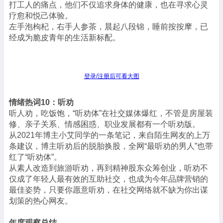
打工人的痛点，他们不仅追求身体的健康，也在寻求心灵
疗愈和悦己体验。
左手泡枸杞，右手人参茶，晨起八段锦，睡前按按摩，已
经成为脆皮青年的生活新标配。
登录/注册后可看大图
情绪热词10：听劝
听人劝，吃饭饱，“听劝体”在社交媒体爆红，不管是房屋装
修、亲子关系、情感困惑、职业发展都有一个听劝版。
从2021年博主小艾同学的一条笔记，来自陌生网友的上万
条建议，博主听劝后的脱胎换股，全网“最听劝的男人”也带
红了“听劝体”。
从素人改造到旅游听劝，再到精神股东众筹创业，听劝不
仅成了年轻人最有效的互助社交，也成为今年品牌营销的
最佳姿势，只要你愿意听劝，在社交网络就不缺为你出谋
划策的热心网友。
年度观察总结