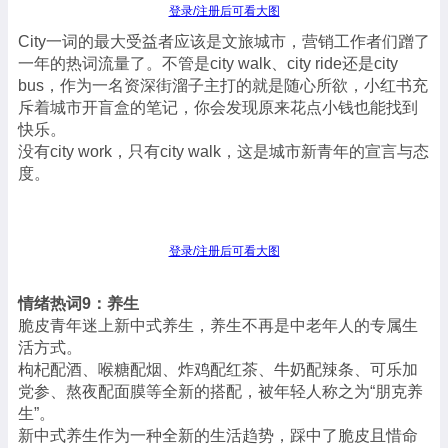
登录/注册后可看大图
City一词的最大受益者应该是文旅城市，营销工作者们蹭了
一年的热词流量了。不管是city walk、city ride还是city
bus，作为一名资深街溜子主打的就是随心所欲，小红书充
斥着城市开盲盒的笔记，你会发现原来花点小钱也能找到
快乐。
没有city work，只有city walk，这是城市新青年的宣言与态
度。
登录/注册后可看大图
情绪热词9：养生
脆皮青年迷上新中式养生，养生不再是中老年人的专属生
活方式。
枸杞配酒、喉糖配烟、炸鸡配红茶、牛奶配辣条、可乐加
党参、熬夜配面膜等全新的搭配，被年轻人称之为“朋克养
生”。
新中式养生作为一种全新的生活趋势，踩中了脆皮且惜命