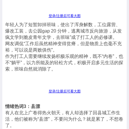
登录/注册后可看大图
年轻人为了短暂卸掉班味，使出了浑身解数，工位露营、
爆改工装，去公园gap 20 分钟，逃离城市反向旅游，从发
疯文学到脆皮青年文学，去班味”成了打工人的必修课。
网友调侃“工作后虽然精神变得贫瘠，但是物质上也毫不充
裕，可以说是两败俱伤”。
作为打工人需要继续发扬积极乐观的精神，既不“内卷”，也
不“躺平”，以力所能及的轻松方式，积极开启多元生活的探
索，班味自然就消除了。
登录/注册后可看大图
情绪热词3：县漂
有人在北上广卷得热火朝天，有人却选择了回县城工作生
活，他们被称为“县漂”，不要问为什么？就是累了，不想卷
了。