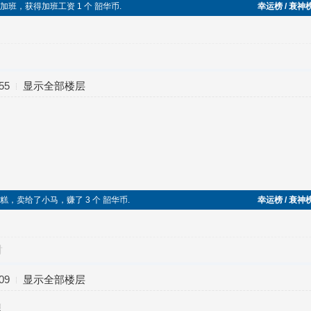
继续加班，获得加班工资 1 个 韶华币.
幸运榜 / 衰神
55
显示全部楼层
一块切糕，卖给了小马，赚了 3 个 韶华币.
幸运榜 / 衰神
对
09
显示全部楼层
里。