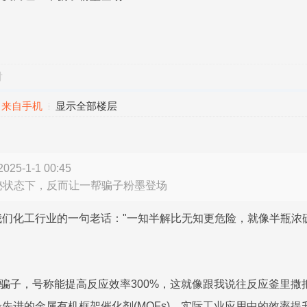
对
来自手机
显示全部楼层
5-1-1 00:45
秘状态下，反而让一帮骗子粉墨登场
们化工行业的一句老话："一知半解比无知更危险，就像半瓶浓
骗子，号称能提高反应效率300%，这就像跟我说往反应釜里撒把
先进的金属有机框架催化剂(MOFs)，实际工业应用中的效率提