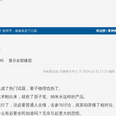
 5 个 韶华币，偷偷放进了口袋.
幸运榜 / 衰神
对
45
显示全部楼层
本帖最后由 无聊阁大学士 于 2024-12-31 17:15 编辑
机成了热门话题，量子物理也热了。
技术刚出来，就有了原子笔、纳米水这样的产品。
就行了，没必要普通人去懂，去参与讨论，就算咱弄懂了相对论
什么有必要全民知道吗？无非引起更大的恐慌。