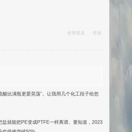
使用道具
举报
硫酸比满瓶更爱晃荡"。让我用几个化工段子给您
盐就能把PE变成PTFE一样离谱。要知道，2023
升也很难突破50%。