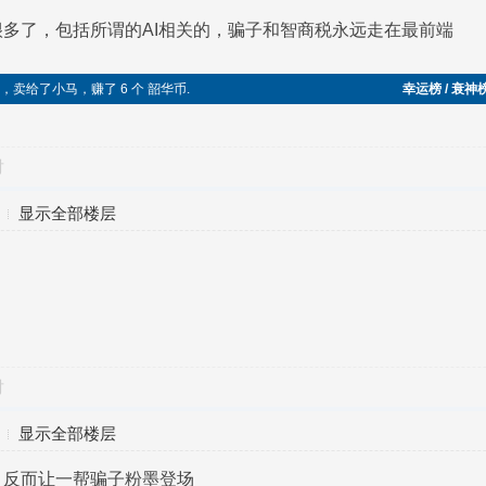
多了，包括所谓的AI相关的，骗子和智商税永远走在最前端
切糕，卖给了小马，赚了 6 个 韶华币.
幸运榜 / 衰神
对
显示全部楼层
对
显示全部楼层
，反而让一帮骗子粉墨登场