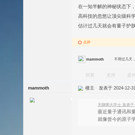
在一知半解的神秘状态下
高科技的忽悠让顶尖级科
估计过几天就会有量子护
点评
不用过几天
mammoth
回复
支持
反
mammoth
楼主
发表于 2024-12-31 
无聊阁大学士 发表于 202
最近量子通讯和
就像曾今的原子学