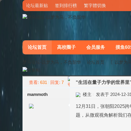
论坛最新贴
签到排行榜
繁字體切換
论坛首页
高校圈子
会员服务
摸鱼60
梦马论坛-以梦为马，不负韶华
论坛首页
〖以梦为
查看:
631
回复:
7
“生活在量子力学的世界里” 
»
›
mammoth
楼主
发表于 2024-12-31 
12月31日，张朝阳20
题，从微观视角解析我们存