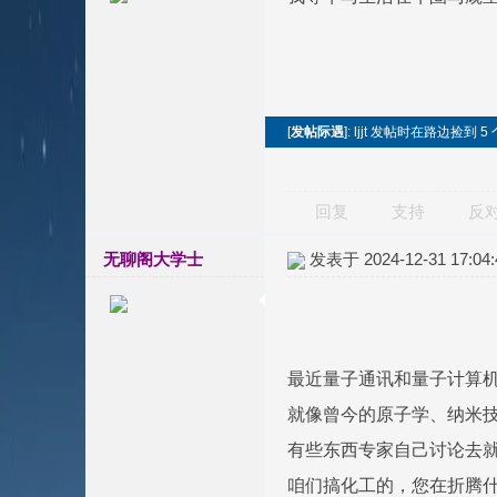
[
发帖际遇
]: ljjt 发帖时在路边捡到
回复
支持
反
无聊阁大学士
发表于 2024-12-31 17:04:
最近量子通讯和量子计算
就像曾今的原子学、纳米
有些东西专家自己讨论去
咱们搞化工的，您在折腾