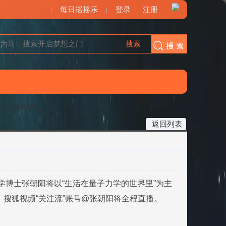
每日摇摇乐
登录
注册
搜索
搜索
 跨年演 ...
返回列表
理学博士张朝阳将以“生活在量子力学的世界里”为主
，搜狐视频“关注流”账号@张朝阳将全程直播。