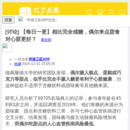
回复
『环保工匠APP交流』
[讨论] 【每日一更】相比完全戒糖，偶尔来点甜食
对心脏更好？
看全部
一马当先
环保工匠APP
收藏
2024-12-31 15:05:35
瑞典隆德大学的研究团队发现，
偶尔摄入糕点、蛋糕或巧
克力等甜点，似乎比完全不摄入糖更有利于心脏健康
，但
这种益处不适用于含糖饮料或甜味酱等其他糖来源。
研究人员分析了69705名瑞典人的记录，参与者年龄在45
到83岁之间，并追踪调查至2019年。他们将糖的来源分为
甜味酱、甜点和含糖饮料三类，并与七种心血管疾病进行
交叉分析。结果发现，甜味酱与腹主动脉瘤风险增加有
关，
而偶尔吃甜点的人心血管疾病风险最低
。