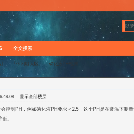
S
全文搜索
马〗
『休闲聊天区』
磷化液PH检测
›
›
:49:08
显示全部楼层
会控制PH，例如磷化液PH要求＜2.5，这个PH是在常温下
会降低。