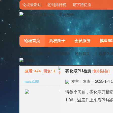
论坛最新贴
签到排行榜
繁字體切換
论坛首页
高校圈子
会员服务
摸鱼60
梦马论坛-以梦为马，不负韶华
论坛首页
〖以梦为
查看:
474
回复:
3
磷化液PH检测
[复制链接]
»
›
maizi188
楼主
发表于 2025-1-4 16
请教个问题，磷化液开槽后
1.96，温度升上来后PH