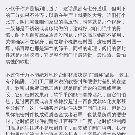
小伙子你算是摸到门道了，这话虽然有七分道理，但剩下
的三分如果不补齐，以后在生产上就要吃大亏。咱们打个
比方，阀门就像咱们家里的高压锅，阀体就是那个锅身，
一般都是不锈钢或者碳钢做的，这就好比咱们强壮的骨
骼，耐个几百度高温通常没问题，但这高压锅能不能用，
关键确实不在锅身，而在那个橡胶密封圈，这密封圈一
坏，锅再厚也那是漏气的筛子。同样的道理，阀门的密封
件就是那橡胶圈，它是整个阀门里最娇贵、最怕热、最怕
腐蚀的软肋。
不过你千万不能绝对地说密封材质决定了“最终”温度，这里
有个陷阱。咱们工厂里常说的软密封和硬密封差别就在这
儿。软密封像聚四氟乙烯也就是咱们常说的四氟或者橡
胶，它们密封效果好，软乎乎的能把缝隙堵死，但它们怕
热，超过两百度或者某些橡胶超过一百多度就软化变形甚
至分解了，这时候确实是密封件决定了阀门上限。但是如
果你把密封件换成硬质合金或者石墨，也就是所谓的硬密
封，这时候密封件能耐好几百甚至上千度，这时候限制阀
门温度的往往就不是密封件了，而变成了阀门填料、执行
机构里的弹簧或者油漆会不会起皮，甚至是介质本身的临