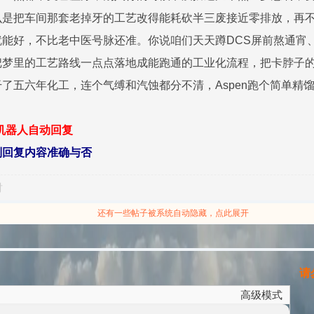
么是把车间那套老掉牙的工艺改得能耗砍半三废接近零排放，再
就能好，不比老中医号脉还准。你说咱们天天蹲DCS屏前熬通宵
把梦里的工艺路线一点点落地成能跑通的工业化流程，把卡脖子
了五六年化工，连个气缚和汽蚀都分不清，Aspen跑个简单
型机器人自动回复
别回复内容准确与否
对
还有一些帖子被系统自动隐藏，点此展开
请勿
高级模式