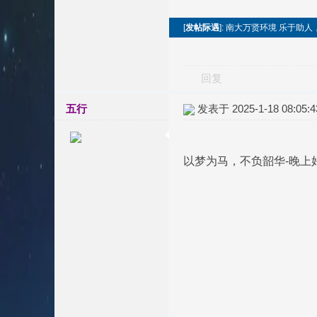
[
发帖际遇
]: 南大万贤环境 乐于助
回复
五行
发表于 2025-1-18 08:05:4
以梦为马，不负韶华-晚上