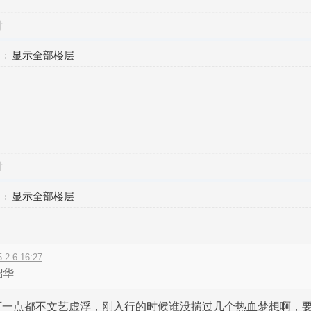
对
显示全部楼层
对
显示全部楼层
-6 16:27
韶华
可一点都不文艺虚浮，刚入行的时候谁没揣过几个热血梦想啊，