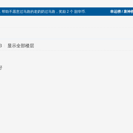
人，帮助不愿意过马路的老奶奶过马路，奖励 2 个 韶华币.
幸运榜 / 衰神
3
显示全部楼层
好