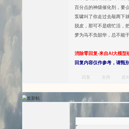
百分点的神级催化剂，要
泵啸叫了你走过去敲两下
脱皮，那可不是瞎忙活，
梦为马不负韶华，总不能干
消除零回复-来自AI大模
回复内容仅作参考，请甄
回复
支持
反