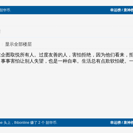
 韶华币.
幸运榜 / 衰神
对
显示全部楼层
ne 头上，thbonline 赚了 2 个 韶华币.
幸运榜 / 衰神