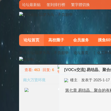
论坛最新贴
签到排行榜
繁字體切換
论坛首页
高校圈子
会员服务
摸鱼60
梦马论坛-以梦为马，不负韶华
论坛首页
〖化工环
查看:
463
回复:
6
[VOCs交流]
易结晶、聚合
»
›
南大万贤环境
楼主
发表于 2025-1-17 1
第七章 易结晶、聚合的有机