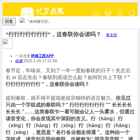
回复
『休闲聊天区』
“行行行行行行行”，这春联你会读吗？
看全部
一马当先
环保工匠APP
收藏
2025-1-26 17:21:56
春节近，年味浓。又到了一年一度贴春联的日子！先左后
右 or 后左先右？春联到底该怎么贴？如何区分上下联？
"
行行行行行行行 "，这春联你会读吗？
提到春联，就不得不提咱老祖宗独特的语言魅力。
你见过
只由一个字组成的春联吗？" 行行行行行行行 "" 长长长长
长长长 "……这类春联乍一看可能会让人一头雾水，但通过
读音变化，你会发现其中深刻的含义。行（háng）行
（xíng）行（háng）行（xíng）行（háng）行（háng）
行（xíng），意思是 " 各行各业都走得通 "。这种由一个
字组成、读音却不同的春联，也被称为" 同字异音联 "。诸