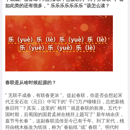
如此类的还有很多，" 乐乐乐乐乐乐乐 "该怎么读？
春联是从啥时候起源的？
" 无联不成春，有联春更浓 "。提起春联，你是否会想起宋
代王安石在《元日》中写下的" 千门万户曈曈日，总把新桃
换旧符 "？其实，这里的" 桃符 " 就是春联的前身。五代十
国时期，后蜀国的国君孟昶在桃符上题写了" 新年纳余庆，
嘉节号长春 "，这副春联流传至今已有千年。到了宋代，桃
符由桃木板改为纸张，称为" 春贴纸 "或" 春联 "。明代时