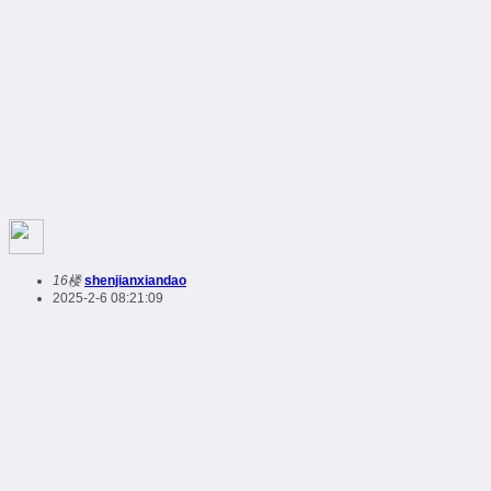
16楼
shenjianxiandao
2025-2-6 08:21:09