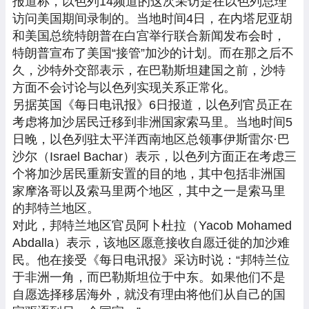
报道称，以色列14频道的这次采访是在以色列总理
访问美国期间录制的。当地时间4日，在内塔尼亚胡
和美国总统特朗普在白宫举行联合新闻发布会时，
特朗普宣布了美国“接管”加沙的计划。而在那之后不
久，沙特外交部表示，在巴勒斯坦建国之前，沙特
方面不会讨论与以色列实现关系正常化。
另据英国《每日电讯报》6日报道，以色列官员正在
考虑将加沙居民迁移到非洲国家索马里。当地时间5
日晚，以色列驻太平洋西南地区总领事伊斯雷尔·巴
沙尔（Israel Bachar）表示，以色列方面正在考虑三
个将加沙居民重新安置的目的地，其中包括非洲国
家摩洛哥以及索马里两个地区，其中之一是索马里
的邦特兰地区。
对此，邦特兰地区官员阿卜杜拉（Yacob Mohamed
Abdalla）表示，该地区愿意接收自愿迁徙的加沙难
民。他在接受《每日电讯报》采访时说：“邦特兰位
于非洲一角，而巴勒斯坦位于中东。如果他们不是
自愿选择移居海外，就没有理由将他们从自己的国