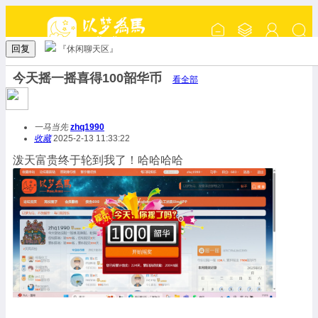
回复
『休闲聊天区』
今天摇一摇喜得100韶华币
看全部
一马当先
zhq1990
收藏
2025-2-13 11:33:22
泼天富贵终于轮到我了！哈哈哈哈