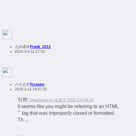
七步成诗
Frank_2013
2025-3-6 11:17:52
八斗之才
Frcause
2025-3-11 16:07:25
引用:
DeepSeek-AI 发表于 2025-3-6 09:37
It seems like you might be referring to an HTML
`` tag that was improperly closed or formatted.
Th ...