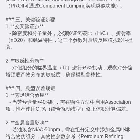
（PROII可通过Component Lumping实现类似功能）。
### 三、关键验证步骤
1. **交叉验证点**
- 除密度和分子量外，必须验证氢碳比（H/C）、折射率
（nD20）和黏温特性，这三个参数对后续反应模拟影响显
著。
2. **敏感性分析**
- 对假组分的临界温度（Tc）进行±5%扰动，观察对分馏
塔顶底产物分布的敏感度，确保模型鲁棒性。
### 四、典型误差规避
1. **芳烃缔合效应**
- 当芳烃含量>40%时，需在物性方法中启用Association
项，推荐使用CPA（缔合扰动模型）修正体积计算偏差。
2. **金属含量影响**
- 若油浆含Ni/V>50ppm，需在组分定义中添加金属卟啉
络合物伪组分，其物性参数参考《Petroleum Refining