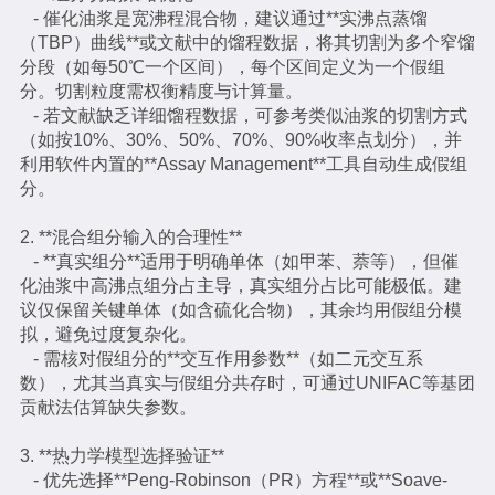
- 催化油浆是宽沸程混合物，建议通过**实沸点蒸馏
（TBP）曲线**或文献中的馏程数据，将其切割为多个窄馏
分段（如每50℃一个区间），每个区间定义为一个假组
分。切割粒度需权衡精度与计算量。
- 若文献缺乏详细馏程数据，可参考类似油浆的切割方式
（如按10%、30%、50%、70%、90%收率点划分），并
利用软件内置的**Assay Management**工具自动生成假组
分。
2. **混合组分输入的合理性**
- **真实组分**适用于明确单体（如甲苯、萘等），但催
化油浆中高沸点组分占主导，真实组分占比可能极低。建
议仅保留关键单体（如含硫化合物），其余均用假组分模
拟，避免过度复杂化。
- 需核对假组分的**交互作用参数**（如二元交互系
数），尤其当真实与假组分共存时，可通过UNIFAC等基团
贡献法估算缺失参数。
3. **热力学模型选择验证**
- 优先选择**Peng-Robinson（PR）方程**或**Soave-