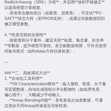
Redlich-Kwong（SRK）方程**，并启用**体积平移修正**
以提高密度计算精度。
- 若体系含极性组分（如胶质、沥青质），可尝试**PC-
SAFT**状态方程（若PRO/II支持），或通过实验数据回归
修正模型参数。
4. **性质关联的全面性**
- 除密度和分子量外，建议关联**粘度、氢含量、折光率
**等数据，提升模型可靠性。若文献数据有限，可补充使用
经验关联式（如Refutas方程估算粘度）。
---
### **二、高效调试方法**
1. **自动化工具利用**
- **Oil Characterization模块**：输入馏程、密度、分子量
等宏观数据，自动生成假组分并分配物性（如临界性质、
偏心因子），大幅减少手动输入。
- **Assay Blending功能**：若有多批次油浆数据，可通
过混合不同Assay快速逼近目标性质。