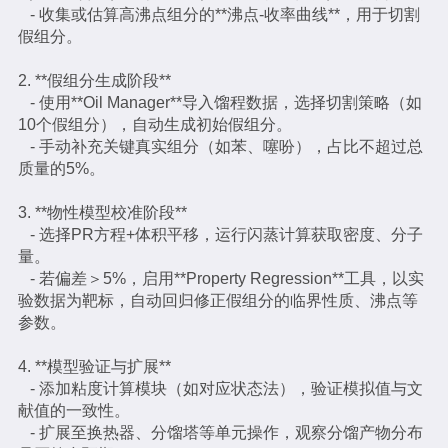
- 收集或估算高沸点组分的**沸点-收率曲线**，用于切割
假组分。
2. **假组分生成阶段**
- 使用**Oil Manager**导入馏程数据，选择切割策略（如
10个假组分），自动生成初始假组分。
- 手动补充关键真实组分（如苯、噻吩），占比不超过总
质量的5%。
3. **物性模型校准阶段**
- 选择PR方程+体积平移，运行闪蒸计算获取密度、分子
量。
- 若偏差＞5%，启用**Property Regression**工具，以实
验数据为靶标，自动回归修正假组分的临界性质、沸点等
参数。
4. **模型验证与扩展**
- 添加粘度计算模块（如对应状态法），验证模拟值与文
献值的一致性。
- 扩展至换热器、分馏塔等单元操作，观察分馏产物分布