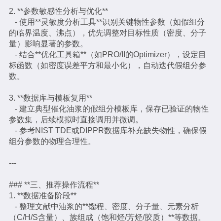
2. **参数敏感性分析与优化**
- 使用**灵敏度分析工具**识别关键物性参数（如假组分
的临界温度、沸点），优先调整对目标性质（密度、分子
量）影响显著的参数。
- 结合**优化工具箱**（如PRO/II的Optimizer），设定目
标函数（如密度误差平方和最小化），自动迭代假组分参
数。
3. **数据库与模板复用**
- 建立典型催化油浆的假组分模板库，保存已验证的物性
参数集，后续模拟时直接调用并微调。
- 参考NIST TDE或DIPPR数据库补充缺失物性，确保假
组分参数的物理合理性。
---
### **三、推荐操作流程**
1. **数据准备阶段**
- 整理文献中油浆的**馏程、密度、分子量、元素分析
（C/H/S含量）、族组成（饱和烃/芳烃/胶质）**等数据。