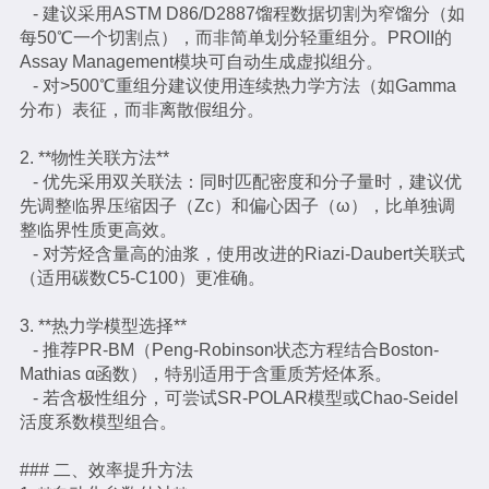
- 建议采用ASTM D86/D2887馏程数据切割为窄馏分（如
每50℃一个切割点），而非简单划分轻重组分。PROII的
Assay Management模块可自动生成虚拟组分。
- 对>500℃重组分建议使用连续热力学方法（如Gamma
分布）表征，而非离散假组分。
2. **物性关联方法**
- 优先采用双关联法：同时匹配密度和分子量时，建议优
先调整临界压缩因子（Zc）和偏心因子（ω），比单独调
整临界性质更高效。
- 对芳烃含量高的油浆，使用改进的Riazi-Daubert关联式
（适用碳数C5-C100）更准确。
3. **热力学模型选择**
- 推荐PR-BM（Peng-Robinson状态方程结合Boston-
Mathias α函数），特别适用于含重质芳烃体系。
- 若含极性组分，可尝试SR-POLAR模型或Chao-Seidel
活度系数模型组合。
### 二、效率提升方法