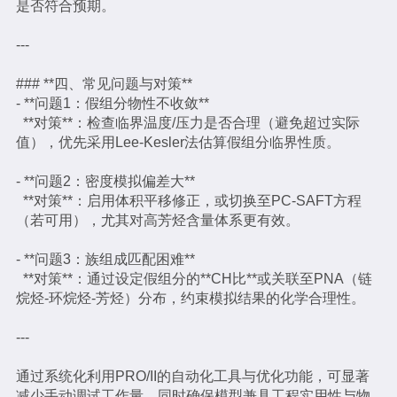
是否符合预期。
---
### **四、常见问题与对策**
- **问题1：假组分物性不收敛**
**对策**：检查临界温度/压力是否合理（避免超过实际
值），优先采用Lee-Kesler法估算假组分临界性质。
- **问题2：密度模拟偏差大**
**对策**：启用体积平移修正，或切换至PC-SAFT方程
（若可用），尤其对高芳烃含量体系更有效。
- **问题3：族组成匹配困难**
**对策**：通过设定假组分的**CH比**或关联至PNA（链
烷烃-环烷烃-芳烃）分布，约束模拟结果的化学合理性。
---
通过系统化利用PRO/II的自动化工具与优化功能，可显著
减少手动调试工作量，同时确保模型兼具工程实用性与物