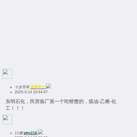
十步芳草
逍遥居士
2025-3-14 10:44:47
东明石化，民营炼厂第一个吃螃蟹的，炼油-乙烯-化
工！！！
11楼
why218