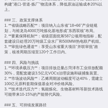
构建"港口-管道-炼厂"物流体系，降低原油运输成本20%以
上。
### 三、政策支撑体系
1. **省级战略匹配**：项目纳入山东省"18+66"产业链规
划，与裕龙岛4000万吨炼化基地形成"东西双核"布局。
2. **要素保障机制**：省级层面统筹587公顷用地指标，配
套建设日处理20万吨级工业水厂和500MW热电联产机组。
3. **审批绿色通道**：享受山东省重大项目"并联审批"政
策，核准周期压缩至120个工作日内。
### 四、风险与挑战
1. **环境承载压力**：项目排放总量占菏泽市工业排放配额
30%，需配套建设3.5亿元VOCs治理设施和碳捕集装置。
2. **市场波动风险**：乙烯周期波动幅度可达40%，需建立
100亿元原料套期保值基金对冲价格风险。
3. **技术迭代压力**：氢能炼化、生物基材料等新技术路线
可能带来10-15%的产能替代风险。
### 五、可持续发展路径