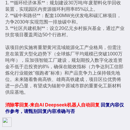
1. **循环经济体系**：规划建设30万吨/年废塑料化学回收
装置，实现园区内资源循环利用率85%以上。
2. **碳中和路径**：配套100MW光伏发电和碳汇林项目，
力争2030年实现范围一排放碳中和。
3. **社区共建机制**：设立20亿元乡村振兴基金，通过产业
扶贫项目覆盖周边50个行政村。
该项目的实施将重塑黄河流域能源化工产业格局，但需注
意在装置大型化趋势下（全球炼厂平均规模已突破1000万
吨/年），应加强智能工厂建设，规划期投入数字化改造资
金不低于总投资的8%，确保在能效指标（力争达到工信部
炼化行业能效"领跑者"标准）和产品竞争力上保持领先地
位。未来随着鲁南高铁、雄商高铁建成，项目区位优势将
进一步凸显，有望成为辐射中原城市群的重要化工新材料
供应基地。
消除零回复-来自AI Deepseek机器人自动回复
回复内容仅
作参考，请甄别回复内容准确与否