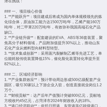
潜在挑战：
### 一、项目核心价值
1. **产能跃升**：项目建成后将成为国内单体规模领先的炼
化综合体，原油加工能力达1500万吨/年，乙烯产能160万
吨/年，对二甲苯220万吨/年，有效弥补我国高端石化产品
缺口。
2. **产业链升级**：配套建设的EVA、ABS等36套装置，聚
焦高分子材料领域，产品附加值提升30%以上，推动山东
石化产业从燃料型向材料型转型。
3. **技术集成创新**：采用蒸汽裂解制乙烯等先进工艺，单
位能耗较传统装置降低15%，催化裂化装置转化率提升至
82%以上。
### 二、区域经济影响
1. **产业集群效应**：预计带动周边形成500亿级配套产业
园区，吸引30家以上下游企业入驻，创造直接就业岗位1.2
万个。
2. **财税贡献**：达产后年产值预计突破800亿元，贡献地
方税收约45亿元，占菏泽市2024年财政收入的18%。
3. **港口经济联动**：依托日照港、东营港等亿吨级港口，