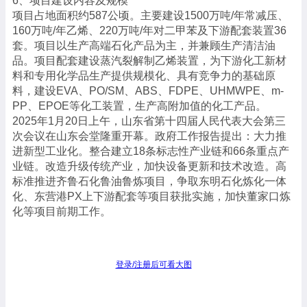
6、项目建设内容及规模
项目占地面积约587公顷。主要建设1500万吨/年常减压、
160万吨/年乙烯、220万吨/年对二甲苯及下游配套装置36
套。项目以生产高端石化产品为主，并兼顾生产清洁油
品。项目配套建设蒸汽裂解制乙烯装置，为下游化工新材
料和专用化学品生产提供规模化、具有竞争力的基础原
料，建设EVA、PO/SM、ABS、FDPE、UHMWPE、m-
PP、EPOE等化工装置，生产高附加值的化工产品。
2025年1月20日上午，山东省第十四届人民代表大会第三
次会议在山东会堂隆重开幕。政府工作报告提出：大力推
进新型工业化。整合建立18条标志性产业链和66条重点产
业链。改造升级传统产业，加快设备更新和技术改造。高
标准推进齐鲁石化鲁油鲁炼项目，争取东明石化炼化一体
化、东营港PX上下游配套等项目获批实施，加快董家口炼
化等项目前期工作。
登录/注册后可看大图