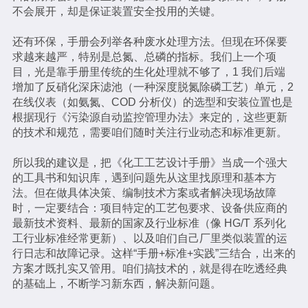
不会展开，却是保证装置安全投用的关键。
还有环保，手册会列举各种废水处理方法。但现在环保要
求越来越严，特别是总氮、总磷的指标。我们上一个项
目，光是靠手册里传统的生化处理就不够了，1 我们后端
增加了反硝化深床滤池（一种深度脱氮除磷工艺）单元，2
在线仪表（如氨氮、COD 分析仪）的选型和安装位置也是
根据现行《污染源自动监控管理办法》来定的，这些更新
的技术和规范，需要咱们随时关注行业动态和标准更新。
所以我的建议是，把《化工工艺设计手册》当成一个强大
的工具书和知识库，遇到问题先从这里找原理和基本方
法。但在做具体决策、编制技术方案或者解决现场故障
时，一定要结合：项目特定的工艺包要求、设备供应商的
最新技术资料、最新的国家及行业标准（像 HG/T 系列化
工行业标准经常更新）、以及咱们自己厂里类似装置的运
行日志和故障记录。这样“手册+标准+实践”三结合，出来的
方案才既扎实又管用。咱们搞技术的，就是得在吃透经典
的基础上，不断学习新东西，解决新问题。