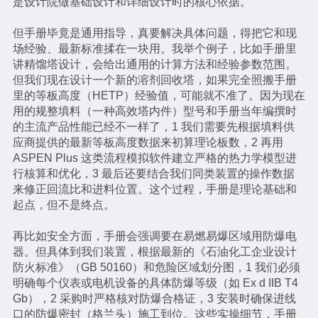
是设计院做基础设计和详细设计时的核心依据。
但手册毕竟是通用指导，真要解决具体问题，得把它和现
场经验、最新标准揉在一块用。我举个例子，比如手册里
讲精馏塔设计，会给出通用的计算方法和经验参数范围。
但我们现在设计一个新的溶剂回收塔，如果完全照搬手册
里的等板高度（HETP）经验值，可能就不准了。因为现在
用的规整填料（一种高效塔内件）型号和手册当年编撰时
的主流产品性能已经不一样了，1 我们需要先根据填料供
应商提供的最新等板高度数据来初算理论板数，2 再用
ASPEN Plus 这类流程模拟软件建立严格的热力学模型进
行核算和优化，3 最后还要结合我们同类装置的操作数据
来修正回流比和进料位置。这个过程，手册是理论基础和
起点，但不是终点。
再比如安全方面，手册会强调要在易燃易爆区域用防爆电
器。但具体到我们装置，根据最新的《石油化工企业设计
防火标准》（GB 50160）和危险区域划分图，1 我们必须
明确每个仪表或电机设备的具体防爆等级（如 Ex d IIB T4
Gb），2 采购时严格核对防爆合格证，3 安装时确保进线
口的防爆密封（格兰头）施工到位。这些实操细节，手册