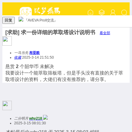
回复
『AVEVA ProII交流』
[求助] 求一份详细的萃取塔设计说明书
看全部
一马当先
布亚欧
收藏
2025-3-14 21:51:50
悬赏
2
个韶华币
未解决
我要设计一个能萃取筛板塔，但是手头没有直接的关于萃
取塔设计的资料，大佬们有没有推荐的，请分享。
二分明月
why218
2025-3-15 08:01:30