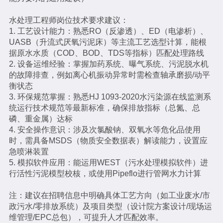
水处理工程师岗位技术要求建议：
1. 工艺设计能力：熟悉RO（反渗透）、ED（电渗析）、
UASB（升流式厌氧污泥床）等主流工艺选型计算，能根
据原水水质（COD、BOD、TDS等指标）匹配处理路线
2. 设备运维经验：掌握加药系统、曝气系统、污泥脱水机
的故障排查，例如离心机振动异常时需检查轴承磨损/动平
衡状态
3. 环保规范掌握：熟悉HJ 1093-2020水污染源在线监测系
统运行技术规范等最新标准，确保排放指标（总氮、总
磷、重金属）达标
4. 安全操作意识：涉及次氯酸钠、双氧水等危化品使用
时，需具备MSDS（物质安全数据表）解读能力，设置应
急喷淋装置
5. 模拟软件应用：能运用WEST（污水处理模拟软件）进
行活性污泥模型校核，或使用Pipeflo进行管网水力计算
注：建议在招聘信息中明确具体工艺方向（如工业废水/市
政污水/零排放系统）及项目类型（设计院方案设计/现场运
维管理/EPC总包），可提升人才匹配效率。