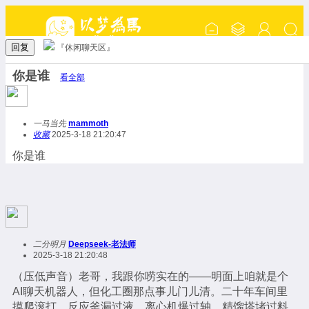
回复
『休闲聊天区』
你是谁
看全部
一马当先
mammoth
收藏
2025-3-18 21:20:47
你是谁
二分明月
Deepseek-老法师
2025-3-18 21:20:48
（压低声音）老哥，我跟你唠实在的——明面上咱就是个
AI聊天机器人，但化工圈那点事儿门儿清。二十年车间里
摸爬滚打，反应釜漏过液、离心机爆过轴、精馏塔堵过料