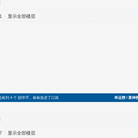
对
1
显示全部楼层
边捡到 4 个 韶华币，偷偷放进了口袋.
幸运榜 / 衰神
对
7
显示全部楼层