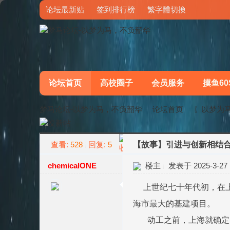
论坛最新贴
签到排行榜
繁字體切換
论坛首页
高校圈子
会员服务
摸鱼60
梦马论坛-以梦为马，不负韶华
论坛首页
〖以梦为
查看:
528
回复:
5
【故事】引进与创新相结
»
›
chemicalONE
楼主
发表于 2025-3-27 1
上世纪七十年代初，在上
海市最大的基建项目。
动工之前，上海就确定了