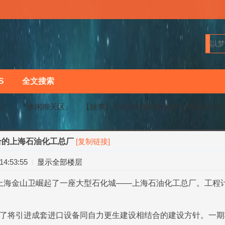
S
全文搜索
马〗
『休闲聊天区』
【故事】引进与创新相结合的上海石油化
合的上海石油化工总厂
[复制链接]
›
›
4:53:55
显示全部楼层
海金山卫崛起了一座大型石化城——上海石油化工总厂。工程计划
将引进成套进口设备同自力更生建设相结合的建设方针。一期项