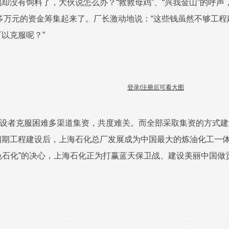
却没有饲料了，大伙说怎么办？“救救母鸡”、“兴我金山”的呼
0多万元的资金筹集起来了。厂长激动地说：“这些钱虽然不够工
以克服呢？”
登录/注册后可看大图
者克服困难多渠道集资，共度难关。而全部采取集资的方式建
四期工程建设后，上海石化总厂发展成为中国最大的炼油化工一
石化”的决心，上海石化正为打赢蓝天保卫战、建设美丽中国做