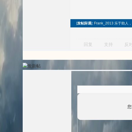
[
发帖际遇
]: Frank_2013 乐
回复
支持
反
您