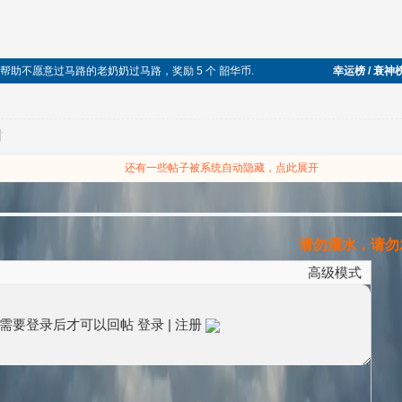
于助人，帮助不愿意过马路的老奶奶过马路，奖励 5 个 韶华币.
幸运榜 / 衰神
对
还有一些帖子被系统自动隐藏，点此展开
请勿灌水，请勿发
高级模式
需要登录后才可以回帖
登录
|
注册