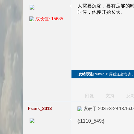
成长值: 15685
[
发帖际遇
]: why218 屌丝逆袭
回复
支持
反
Frank_2013
发表于 2025-3-29 13:16:0
{:1110_549:}