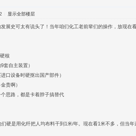
2
显示全部楼层
的发展史可太有说头了！当年咱们化工老前辈们的操作，放现在
够硬核
9套自主装置）
买进口设备时硬抠出国产部件）
多金贵啊）
一个思路，都是卡着脖子搞替代
他们硬是用化纤把人均布料干到1米/年。现在看1米不多，但当年