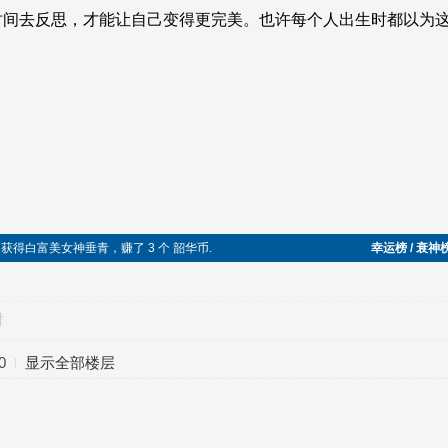
成功，获得白富美女神垂青，赚了 3 个 韶华币.
幸运榜 / 衰神
对
0
显示全部楼层