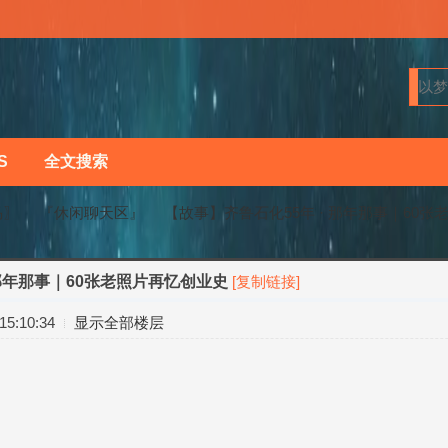
S
全文搜索
马〗
『休闲聊天区』
【故事】齐鲁石化55年 · 那年那事｜60张老
 那年那事｜60张老照片再忆创业史
[复制链接]
›
›
5:10:34
显示全部楼层