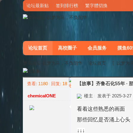
论坛最新贴
签到排行榜
繁字體切換
论坛首页
高校圈子
会员服务
摸鱼60
梦马论坛-以梦为马，不负韶华
论坛首页
〖以梦为
查看:
1180
回复:
18
【故事】齐鲁石化55年 ·
»
›
chemicalONE
楼主
发表于 2025-3-27 1
看着这些熟悉的画面
那些回忆是否涌上心头
↓↓↓