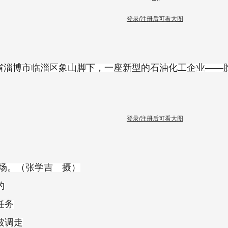
登录/注册后可看大图
山东省淄博市临淄区象山脚下，一座新型的石油化工企业—
登录/注册后可看大图
现场。（张学吉 摄）
的
任务
被调走