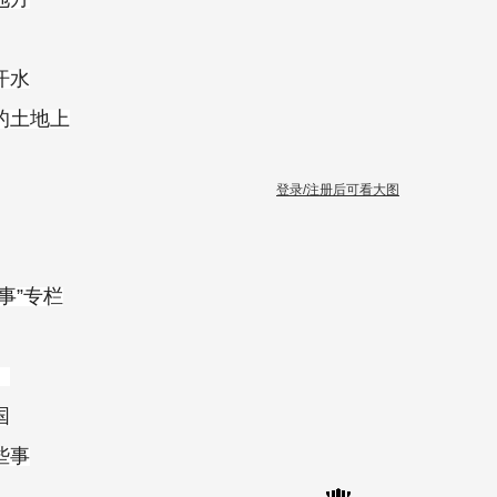
汗水
的土地上
登录/注册后可看大图
那事”专栏
、
国
些事