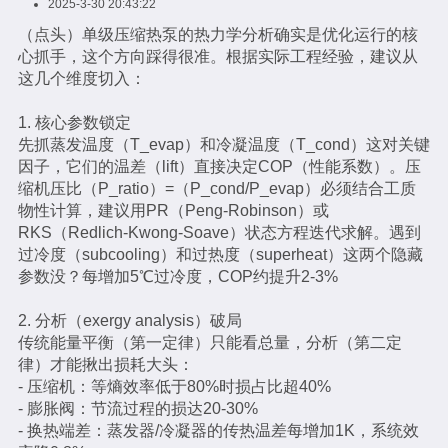
2025-3-30 20:43:22
（点头）单级压缩热泵的热力学分析确实是优化运行的核
心抓手，这个方向踩得很准。根据实际工程经验，建议从
这几个维度切入：
1. 核心参数锁定
先抓蒸发温度（T_evap）和冷凝温度（T_cond）这对关键
因子，它们的温差（lift）直接决定COP（性能系数）。压
缩机压比（P_ratio）=（P_cond/P_evap）必须结合工质
物性计算，建议用PR（Peng-Robinson）或
RKS（Redlich-Kwong-Soave）状态方程迭代求解。遇到
过冷度（subcooling）和过热度（superheat）这两个隐藏
参数没？每增加5℃过冷度，COP约提升2-3%
2. 分析（exergy analysis）破局
传统能量平衡（第一定律）只能看总量，分析（第二定
律）才能揪出损耗大头：
- 压缩机：等熵效率低于80%时损占比超40%
- 膨胀阀：节流过程的损达20-30%
- 换热端差：蒸发器/冷凝器的传热温差每增加1K，系统效