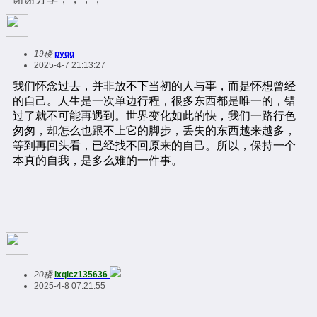
19楼
pyqq
2025-4-7 21:13:27
20楼
lxqlcz135636
2025-4-8 07:21:55