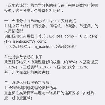
（压缩式热泵）热力学分析的核心在于构建参数间的关联
模型，这里分享几个关键分析路径：
一、火用分析（Exergy Analysis）实施要点
1. 建立四大组件（蒸发器、压缩机、冷凝器、节流阀）的
火用损模型
例如压缩机火用损计算式：Ex_loss_comp = T0*(S_gen) +
(1-η_isentropic)*W_comp
（T0为环境温度，η_isentropic为等熵效率）
2. 进行参数敏感性排序
典型排序结果：冷凝温度影响权重（约38%）＞蒸发温度
（32%）＞工质类型（18%）＞压缩机效率（12%）
基于此优先优化前两位参数
二、系统运行边界确定方法
1. 绘制温熵图确定理论循环边界
重点标注实际循环与理论卡诺循环的偏离区域（如过热
度、过冷度区域）