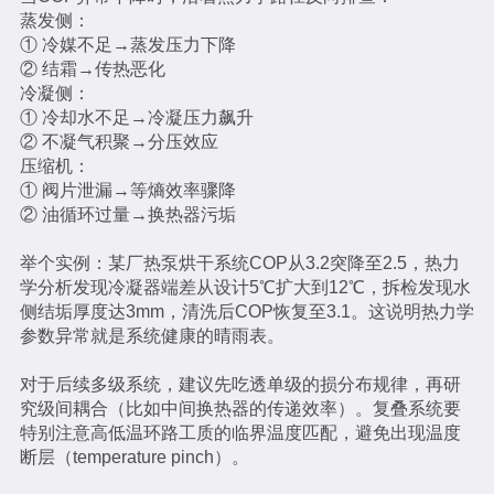
蒸发侧：
① 冷媒不足→蒸发压力下降
② 结霜→传热恶化
冷凝侧：
① 冷却水不足→冷凝压力飙升
② 不凝气积聚→分压效应
压缩机：
① 阀片泄漏→等熵效率骤降
② 油循环过量→换热器污垢
举个实例：某厂热泵烘干系统COP从3.2突降至2.5，热力
学分析发现冷凝器端差从设计5℃扩大到12℃，拆检发现水
侧结垢厚度达3mm，清洗后COP恢复至3.1。这说明热力学
参数异常就是系统健康的晴雨表。
对于后续多级系统，建议先吃透单级的损分布规律，再研
究级间耦合（比如中间换热器的传递效率）。复叠系统要
特别注意高低温环路工质的临界温度匹配，避免出现温度
断层（temperature pinch）。