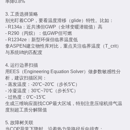
率降0.8%
3. 工质选择策略
别光盯着COP，要看温度滑移（glide）特性。比如：
- R134a：近共沸但GWP（全球变暖潜能值）高
- R290（丙烷）：低GWP但可燃
- R1234ze：新型环保但临界温度低
拿ASPEN建立物性库对比，重点关注临界温度（T_crit）
与系统lift的匹配度
4. 运行边界扫描
用EES（Engineering Equation Solver）做参数敏感性分
析，建议扫描区间：
- 蒸发温度：-20℃~20℃（步长5℃）
- 冷凝温度：30℃~70℃（步长5℃）
- 过热度：0℃~15℃
生成三维响应面找COP最大区域，特别注意压缩机排气温
度别超工质分解限值
5. 故障树关联
当COP异常下降时，沿着热力学路径反向排查：