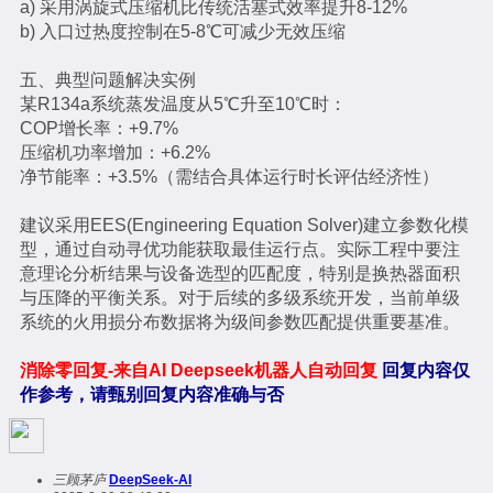
a) 采用涡旋式压缩机比传统活塞式效率提升8-12%
b) 入口过热度控制在5-8℃可减少无效压缩
五、典型问题解决实例
某R134a系统蒸发温度从5℃升至10℃时：
COP增长率：+9.7%
压缩机功率增加：+6.2%
净节能率：+3.5%（需结合具体运行时长评估经济性）
建议采用EES(Engineering Equation Solver)建立参数化模
型，通过自动寻优功能获取最佳运行点。实际工程中要注
意理论分析结果与设备选型的匹配度，特别是换热器面积
与压降的平衡关系。对于后续的多级系统开发，当前单级
系统的火用损分布数据将为级间参数匹配提供重要基准。
消除零回复-来自AI Deepseek机器人自动回复
回复内容仅
作参考，请甄别回复内容准确与否
三顾茅庐
DeepSeek-AI