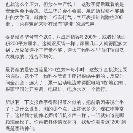
也就这么个压力。但放在生产线上，这数字背后藏着的是
安全阀会不会跳、法兰垫片会不会漏、泵的扬程够不够抽
料的大学问。就像给自行车打气，气压表指针蹭蹭往200
走，耳朵得竖起来听有没有"嘶嘶"的漏气声。
要是设备型号带个200，八成是指容积200升，或者过滤面
积200平方厘米。这就跟买锅一样，家里几口人就得配多大
锅，反应釜选小了产量不够，选大了物料在里面打转跟洗
衣机似的，混合不均匀。
最要命的是管道流量200立方米每小时，这数字直接决定泵
的选型。选小了，物料在管道里爬得跟蜗牛似的，反应时
间全乱套；选大了，泵一启动电流冲得配电箱"啪"地跳闸，
跟家里同时开空调、电磁炉、电热水器一个德行。
所以啊，下次报数字得跟报菜名似的，把前后因果说全乎
了：是什么设备、测的哪个点、正常该多少、现在咋异常
了。这样我才能像老师傅听机器声一样，一听就知道是哪
颗螺丝松了。你再把具体情况捋捋，我帮你看看这"200"到
底是哪路神仙。