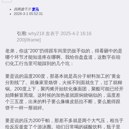
四两拨千斤
梦马
2026-3-1 05:52:31
引用:
why218 发表于 2025-4-2 16:16
200[/iframe]
老弟，你这"200"扔得跟车间里扔扳手似的，得看砸中的是
哪个环节才能知道疼在哪啊。我给你盘盘道，这数字在咱
们化工行当里可能踩到的几个坑：
要是说的温度200度，那基本就是高分子材料加工的"黄金
分割线"了。就像家里烙饼，火候不到面就生了，过了就糊
锅。200度上下，聚丙烯开始软化像面团，聚酯可能已经开
始降解冒黑烟。这时候的加热釜就跟焖烧锅似的，温度差
个三五度，出来的料子要么像橡皮筋拉不断，要么脆得跟
饼干一样一掰就碎。
要是说的压力200千帕，那差不多就是两个大气压，相当于
给反应釜套了个游泳圈。咱们日常喝的碳酸饮料，瓶子里