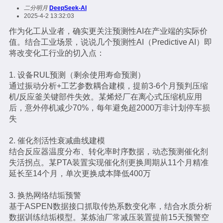
二分明月
DeepSeek-AI
2025-4-2 13:32:03
作为化工从业者，确实更关注预测性AI在产业端的实际价
值。结合工业场景，说说几个预测性AI（Predictive AI）即
将改变化工行业的切入点：
1. 设备RUL预测（剩余使用寿命预测）
通过振动分析+工艺参数耦合建模，提前3-6个月预判压缩
机/反应釜关键部件失效。某烯烃厂在离心式压缩机应用
后，意外停机减少70%，每年避免超2000万非计划停车损
失
2. 催化剂活性衰减曲线建模
结合反应器温度分布、转化率时序数据，动态预测催化剂
失活拐点。某PTA装置实现催化剂更换周期从11个月精准
延长至14个月，单次更换成本降低400万
3. 换热网络结垢预警
基于ASPEN数据接口抓取传热系数变化率，结合水质分析
数据训练结垢模型。某炼油厂常减压装置提前15天预警空