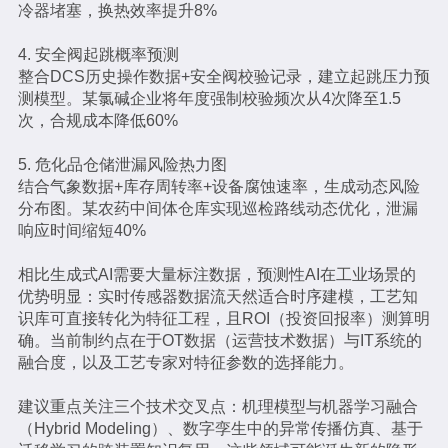
冷器堵塞，换热效率提升8%
4. 安全阀起跳概率预测
整合DCS历史操作数据+安全阀校验记录，建立起跳压力预
测模型。某氯碱企业将年度强制校验频次从4次降至1.5
次，合规成本降低60%
5. 危化品仓储泄漏风险热力图
结合气象数据+库存周转率+设备腐蚀速率，生成动态风险
分布图。某农药中间体仓库实现巡检路线动态优化，泄漏
响应时间缩短40%
相比生成式AI需要大量标注数据，预测性AI在工业场景的
优势明显：实时传感器数据流天然适合时序建模，工艺知
识库可直接转化为特征工程，且ROI（投资回报率）测算明
确。当前制约点在于OT数据（运营技术数据）与IT系统的
融合度，以及工艺专家对特征参数的选择能力。
建议重点关注三个技术交叉点：机理模型与机器学习融合
（Hybrid Modeling）、数字孪生中的异常传播仿真、基于