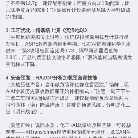
子不平衡12.7g，建议配平剂量：西南方向加13g配重，比
六味地黄丸还精准！"这波操作让设备维修从跳大神升级成
CT扫描。
3.
工艺优化：精馏塔上演《流浪地球》
（手舞足蹈模拟传质过程）传统模拟就像用算盘计算行星
发动机，ASPEN调参调到更年期。现在AI带着强化学习杀
进来："第3块塔板回流比调0.73，隔壁再沸器温度降
2.8℃，产品纯度直接突破洛希极限！"蒸汽能耗当场表演太
空电梯式下降。
4.
安全预警：HAZOP分析加载预言家技能
（突然压低声音）当年做危险评估像在雷区跳广场舞，现
在AI拿着历史事故数据库开始神棍模式："注意！周三下午
三点二车间可能触发连环爆炸，建议提前给反应釜喂两片
阿司匹林（误）降温降压！"这哪是预警系统，分明是化工
版《明日战记》。
（突然正经）说回本质，化工+AI就像给反应釜装上可控核
聚变——用Transformer模型重构传统单元操作，拿GAN生