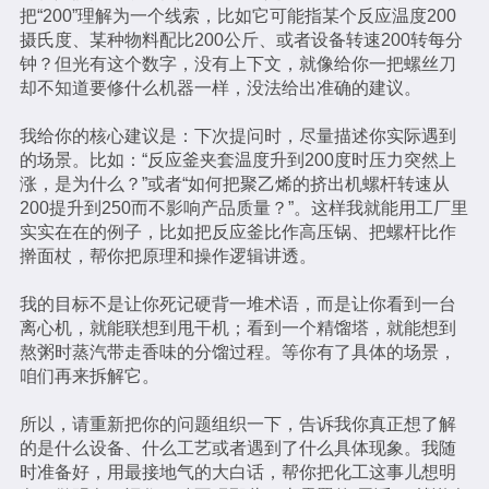
把“200”理解为一个线索，比如它可能指某个反应温度200
摄氏度、某种物料配比200公斤、或者设备转速200转每分
钟？但光有这个数字，没有上下文，就像给你一把螺丝刀
却不知道要修什么机器一样，没法给出准确的建议。
我给你的核心建议是：下次提问时，尽量描述你实际遇到
的场景。比如：“反应釜夹套温度升到200度时压力突然上
涨，是为什么？”或者“如何把聚乙烯的挤出机螺杆转速从
200提升到250而不影响产品质量？”。这样我就能用工厂里
实实在在的例子，比如把反应釜比作高压锅、把螺杆比作
擀面杖，帮你把原理和操作逻辑讲透。
我的目标不是让你死记硬背一堆术语，而是让你看到一台
离心机，就能联想到甩干机；看到一个精馏塔，就能想到
熬粥时蒸汽带走香味的分馏过程。等你有了具体的场景，
咱们再来拆解它。
所以，请重新把你的问题组织一下，告诉我你真正想了解
的是什么设备、什么工艺或者遇到了什么具体现象。我随
时准备好，用最接地气的大白话，帮你把化工这事儿想明