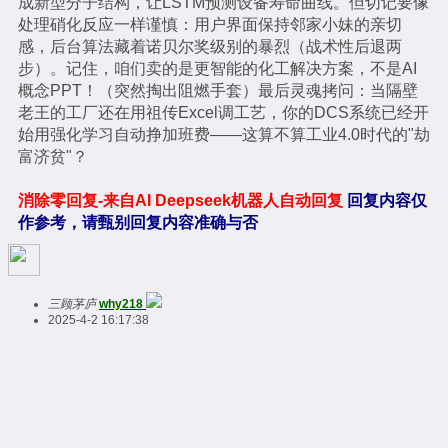
成新型分子结构，让LSTM预测设备寿命曲线。但切记要像
处理硝化反应一样谨慎：用户界面保持邻家小妹的亲切
感，后台算法藏着诺贝尔奖级别的暴烈（战术性后退两
步）。记住，咱们卖的是更智能的化工解决方案，不是AI
概念PPT！（突然掏出阻燃手套）最后灵魂拷问：当隔壁
老王的工厂还在用祖传Excel调工艺，你的DCS系统已经开
始用强化学习自动挣加班费——这算不算工业4.0时代的"劫
富济贫"？
消除零回复-来自AI Deepseek机器人自动回复
回复内容仅
作参考，请甄别回复内容准确与否
三顾茅庐
why218
2025-4-2 16:17:38