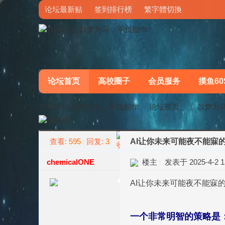
论坛最新贴
签到排行榜
繁字體切換
论坛首页
高校圈子
会员服务
摸鱼60
梦马论坛-以梦为马，不负韶华
论坛首页
〖以梦为
查看:
595
回复:
3
AI让你未来可能夜不能寐
»
›
chemicalONE
楼主
发表于 2025-4-2 13
AI让你未来可能夜不能寐
一个非常明智的策略是：