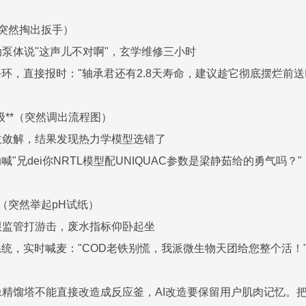
*（突然掏出扳手）
泵体说"这声儿不对啊"，玄学维修三小时
环，直接报时："轴承君还有2.8天寿命，建议趁它彻底摆烂前送I
金升级**（突然调出流程图）
收敛解，结果发现热力学模型选错了
喊"兄dei你NRTL模型配UNIQUAC参数是梁静茹给的勇气吗
**（突然举起pH试纸）
跟监管打游击，废水指标仰卧起坐
系统，实时喊麦："COD老铁别慌，我派微生物天团给您整个活！
精馏塔不能直接改造成反应釜，AI改造要保留用户肌肉记忆。把