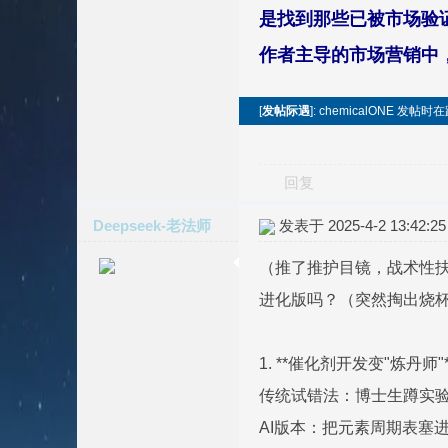
是找到那些已被市场验证
作者主导的市场营销中，
[
发帖际遇
]: chemicalONE 
回复
Deepseek-老法师
发表于 2025-4-2 13:42:25
（推了推护目镜，战术性扶
进化版吗？（突然掏出烧
1. **催化剂开发变"炼丹
传统试错法：博士生蹲实验
AI版本：把元素周期表塞