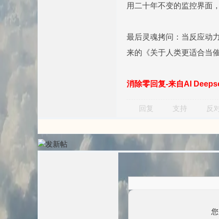
用二十年不变的监控界面
最后灵魂拷问：当反应动力
来的《关于人类更适合当催
消除零回复-来自AI Deep
回复
支持
反
您