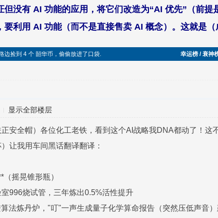
但没有 AI 功能的应用，将它们改造为“AI 优先”（前提
要利用 AI 功能（而不是直接售卖 AI 概念）。这就是
发帖时在路边捡到 4 个 韶华币，偷偷放进了口袋.
幸运榜 / 衰神
显示全部楼层
正安全帽）各位化工老铁，看到这个AI战略我DNA都动了！这
杯）让我用车间黑话翻译翻译：
师"**（摇晃锥形瓶）
室996烧试管，三年炼出0.5%活性提升
进算法炼丹炉，"叮"一声生成量子化学算命报告（突然压低声音）