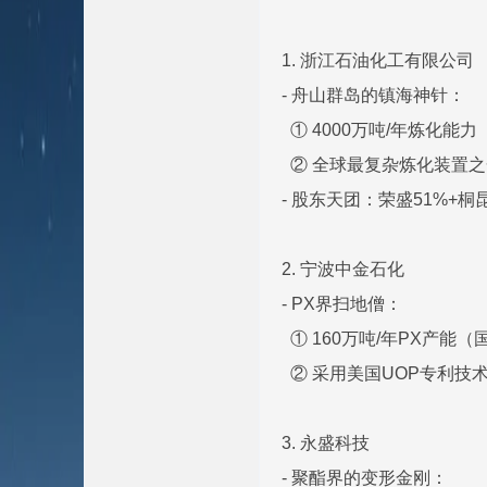
1. 浙江石油化工有限公司
- 舟山群岛的镇海神针：
① 4000万吨/年炼化能
② 全球最复杂炼化装置之
- 股东天团：荣盛51%+桐
2. 宁波中金石化
- PX界扫地僧：
① 160万吨/年PX产能
② 采用美国UOP专利技
3. 永盛科技
- 聚酯界的变形金刚：