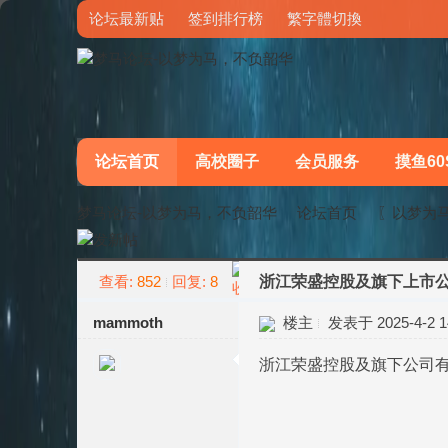
论坛最新贴
签到排行榜
繁字體切換
论坛首页
高校圈子
会员服务
摸鱼60
梦马论坛-以梦为马，不负韶华
论坛首页
〖以梦为
查看:
852
回复:
8
浙江荣盛控股及旗下上市
»
›
mammoth
楼主
发表于 2025-4-2 14
浙江荣盛控股及旗下公司