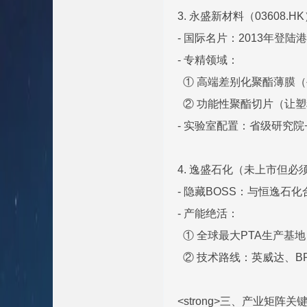
3. 永盛新材料（03608.H
- 国际名片：2013年登
- 专精领域：
① 高端差别化聚酯薄膜
② 功能性聚酯切片（让
- 实验室配置：省级研究院
4. 逸盛石化（未上市但必
- 隐藏BOSS：与恒逸石化
- 产能绝活：
① 全球最大PTA生产基
② 技术路线：英威达、B
<strong>三、产业矩阵关