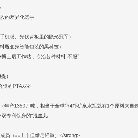
K）
陆港股的差异化选手
（手机膜、光伏背板里的隐形冠军）
塑料瓶变身智能包装的黑科技）
+博士后工作站，专治各种材料"不服"
须提）
合资的PTA双雄
地（年产1350万吨，相当于全球每4瓶矿泉水瓶就有1个原料来自
P双专利傍身的"混血儿"
键成员（非上市但举足轻重）</strong>