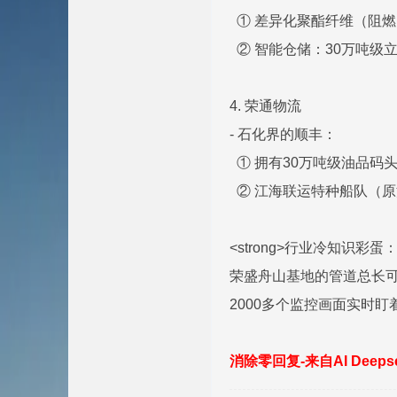
① 差异化聚酯纤维（阻
② 智能仓储：30万吨级
4. 荣通物流
- 石化界的顺丰：
① 拥有30万吨级油品码
② 江海联运特种船队（
<strong>行业冷知识彩蛋：</
荣盛舟山基地的管道总长可
2000多个监控画面实时
消除零回复-来自AI Deep