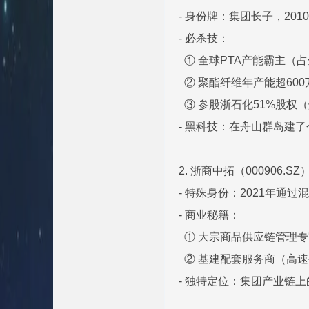
- 身份牌：集团长子，20
- 必杀技：
① 全球PTA产能霸主（占
② 聚酯纤维年产能超60
③ 参股浙石化51%股权
- 黑科技：在舟山群岛建了
2. 浙商中拓（000906.SZ
- 特殊身份：2021年通
- 商业秘籍：
① 大宗商品供应链管理
② 基建配套服务商（高
- 独特定位：集团产业链上