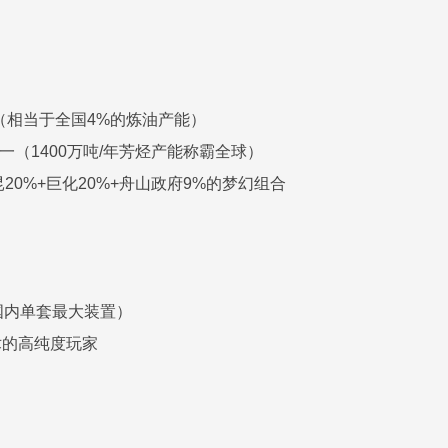
力（相当于全国4%的炼油产能）
一（1400万吨/年芳烃产能称霸全球）
昆20%+巨化20%+舟山政府9%的梦幻组合
（国内单套最大装置）
术的高纯度玩家