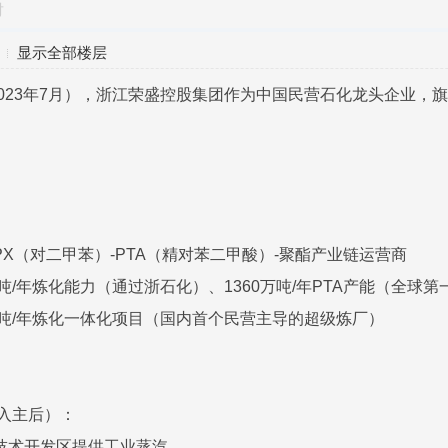
对
显示全部楼层
023年7月），浙江荣盛控股集团作为中国民营石化龙头企业，
）
X（对二甲苯）-PTA（精对苯二甲酸）-聚酯产业链运营商
万吨/年炼化能力（通过浙石化）、1360万吨/年PTA产能（全球第
0万吨/年炼化一体化项目（国内首个民营主导的超级炼厂）
）
年入主后）：
技术开发区提供工业蒸汽