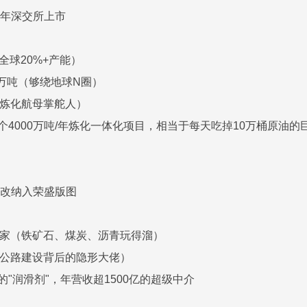
10年深交所上市
全球20%+产能）
0万吨（够绕地球N圈）
（炼化航母掌舵人）
个4000万吨/年炼化一体化项目，相当于每天吃掉10万桶原油的
）
过混改纳入荣盛版图
专家（铁矿石、煤炭、沥青玩得溜）
速公路建设背后的隐形大佬）
的"润滑剂"，年营收超1500亿的超级中介