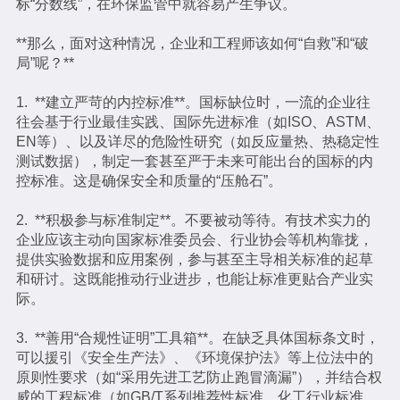
标“分数线”，在环保监管中就容易产生争议。
**那么，面对这种情况，企业和工程师该如何“自救”和“破
局”呢？**
1. **建立严苛的内控标准**。国标缺位时，一流的企业往
往会基于行业最佳实践、国际先进标准（如ISO、ASTM、
EN等）、以及详尽的危险性研究（如反应量热、热稳定性
测试数据），制定一套甚至严于未来可能出台的国标的内
控标准。这是确保安全和质量的“压舱石”。
2. **积极参与标准制定**。不要被动等待。有技术实力的
企业应该主动向国家标准委员会、行业协会等机构靠拢，
提供实验数据和应用案例，参与甚至主导相关标准的起草
和研讨。这既能推动行业进步，也能让标准更贴合产业实
际。
3. **善用“合规性证明”工具箱**。在缺乏具体国标条文时，
可以援引《安全生产法》、《环境保护法》等上位法中的
原则性要求（如“采用先进工艺防止跑冒滴漏”），并结合权
威的工程标准（如GB/T系列推荐性标准、化工行业标准