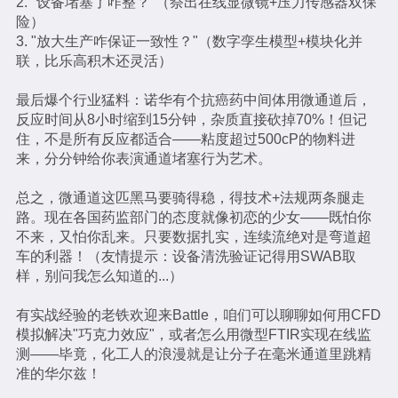
2. "设备堵塞了咋整？"（祭出在线显微镜+压力传感器双保
险）
3. "放大生产咋保证一致性？"（数字孪生模型+模块化并
联，比乐高积木还灵活）
最后爆个行业猛料：诺华有个抗癌药中间体用微通道后，
反应时间从8小时缩到15分钟，杂质直接砍掉70%！但记
住，不是所有反应都适合——粘度超过500cP的物料进
来，分分钟给你表演通道堵塞行为艺术。
总之，微通道这匹黑马要骑得稳，得技术+法规两条腿走
路。现在各国药监部门的态度就像初恋的少女——既怕你
不来，又怕你乱来。只要数据扎实，连续流绝对是弯道超
车的利器！（友情提示：设备清洗验证记得用SWAB取
样，别问我怎么知道的...）
有实战经验的老铁欢迎来Battle，咱们可以聊聊如何用CFD
模拟解决"巧克力效应"，或者怎么用微型FTIR实现在线监
测——毕竟，化工人的浪漫就是让分子在毫米通道里跳精
准的华尔兹！