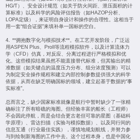
HG/T）、安全设计规范（如关于防火间距、泄压面积的计
算标准）以及科学的风险评估报告（如HAZOP分析、
LOPA定级），来证明自身设计和操作的合理性。这相当于
用一套“组合证据”来填补单一国标的空白。
4. **拥抱数字化与模拟技术**。在工艺开发阶段，广泛运
用ASPEN Plus、ProII等流程模拟软件，以及计算流体力
学（CFD）仿真，对反应、分离过程进行严格模拟和优
化。这些模拟结果虽然不能直接替代标准，但其输出的精
准数据（如关键点的温度压力分布、组分浓度预测）可以
为制定安全操作规程和建立内部控制参数提供强大的科学
依据，从而在缺乏明确国标的领域，建立起基于数据的“事
实标准”。
总而言之，缺少国家标准就像是航行中暂时缺少了一张精
确标注了所有暗礁的海图。但经验丰富的船长（工程师）
不会因此停航，而是会结合更古老但可靠的星图（基础科
学原理）、雷达扫描（实验与模拟数据）、以及同行间的
信息互通（行业最佳实践），谨慎地规划航线，并努力参
与到绘制新海图的工作中去。这个过程本身，也是中国化