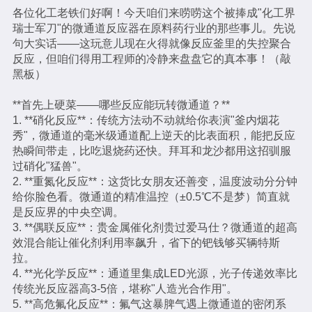
各位化工老铁们好啊！今天咱们来唠唠这个被捧成"化工界
瑞士军刀"的微通道反应器在原料药行业的那些事儿。先说
句大实话——这玩意儿现在火得就像反应釜里的失控聚合
反应，但咱们得用工程师的冷静来盘盘它的真本事！（敲
黑板）
**首先上硬菜——哪些反应能玩转微通道？**
1. **硝化反应**：传统方法动不动就给你表演"釜内烟花
秀"，微通道的毫米级通道配上逆天的比表面积，能把反应
热瞬间带走，比吃退烧药还快。拜耳和龙沙都用这招驯服
过硝化"猛兽"。
2. **重氮化反应**：这货比女朋友还善变，温度波动分分钟
给你脸色看。微通道的精准温控（±0.5℃不是梦）简直就
是反应界的中央空调。
3. **偶联反应**：贵金属催化剂贵过爱马仕？微通道的超高
效混合能让催化剂利用率飙升，省下的钯钱够买辆特斯
拉。
4. **光化学反应**：通道里集成LED光源，光子传递效率比
传统光反应器高3-5倍，堪称"人造光合作用"。
5. **高危氟化反应**：氟气这暴脾气遇上微通道的密闭系