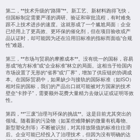
第二，**技术升级的“路障”**。新工艺、新材料跑得飞快，
但国标制定需要严谨的调研、验证和审批流程，有时难免
跟不上技术进步的速度。这就形成了一个尴尬局面：企业
已经用上了更高效、更环保的催化剂，但在项目验收或产
品认证时，却可能因为还在沿用旧标准的指标而面临“合规
性”难题。
第三，**市场与贸易的摩擦成本**。没有统一的国标，容易
形成“地方标准”或“企业标准”林立的局面。这相当于给国内
市场设置了无形的“省界”或“厂界”，增加了供应链的协调成
本。在国际贸易中，如果缺少与接轨的国际标准（如ISO）
相对应的国标，我们的产品出口就可能被对方国家的技术
壁垒“卡脖子”，需要额外花费大量精力去做认证或证明等效
性。
第四，**“三废”治理与环保的挑战**。这是目前尤其突出的
领域。随着新的污染物（如某些难降解的微量有机毒物、
新型塑化剂等）不断被识别，对其排放限值的标准往往滞
后。企业可能已经投入了治理技术，但因为没有明确的达