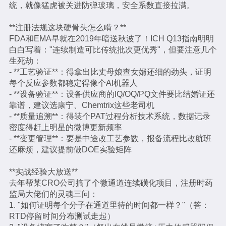
统，就像猛虎被关进防弹玻璃，安全系数直接拉满。
**注册法规这块硬骨头怎么啃？**
FDA和EMA早就在2019年暗送秋波了！ICH Q13指南明明
白白写着："连续制造可比传统批次更优秀"，但要注意几个
生死劫：
- **工艺验证**：得拿出比丈母娘查女婿还细的劲头，证明
每个反应参数都稳定得像个AI机器人
- **设备验证**：设备供应商的IQ/OQ/PQ文件要比结婚证还
靠谱，建议选康宁、Chemtrix这些老司机
- **质量追溯**：得装个PAT过程分析技术系统，数据记录
密度得赶上明星的微博更新频率
- **变更管理**：要是中途改工艺参数，报备流程比改航班
还麻烦，建议提前做DOE实验矩阵
**实战经验大放送**
去年帮某CRO公司搞了个微通道连续磺化项目，注册时药
监局大佬们的灵魂三问：
1. "如何证明每个分子在通道里待的时间都一样？"（答：
RTD停留时间分布测试走起）