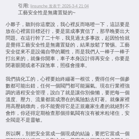
引用:
linsunche 发表于 2026-3-4 21:04
工藝安全性是無庸置疑的~
小夥子，聽到你這麼說，我心裡反而咯噔一下，這話要是
放在心裡當目標还行，要是當成事實信了，那早晚要出大
問題。在這行幹了二十年，我見過太多事故，起因恰恰就
是覺得工藝安全性是無庸置疑的，結果放鬆了警惕。工藝
安全從來不是設備自帶的屬性，而是我們人一棒子一棒子
打出來的，就像你開車，車子本身設計得再安全，你要是
閉著眼開或者不踩煞車，照樣會撞車。
我們搞化工的，心裡要始終繃著一根弦，覺得任何一個參
數都可能出錯，任何一個閥門都可能漏氣。現在行業裡強
調的過程安全管理，說白了就是讓你別偷懶，要把每一個
溫度、壓力、流量都當成潛在的風險點去盯著。就像家裡
用高壓鍋燉肉，你不能覺得它是正規廠家生產的就絕對不
會炸，你还得定期檢查那個排氣閥有沒有被米粒堵住，安
全閥是不是靈敏。
所以啊，別把安全當成一個現成的結論，要把它當成一個