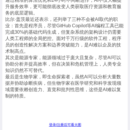
通过精准的算法优化和24小时不间断运作，AI不仅大幅提
升服务效率，更可能彻底改变人类获取医疗资源和教育服
务的底层逻辑。
比尔·盖茨最近还表示，还列举了三种不会被AI取代的职
业：首先是程序员，尽管GitHub Copilot等AI编程工具已能
完成30%的基础代码生成，但复杂系统的架构设计仍需要
人类工程师的全局把控。面对千万行级的软件工程，程序
员的创造性解决方案和边界突破能力，是AI难以企及的技
术制高点。
其次是能源专家，能源领域过于庞大且复杂，尽管AI可以
协助分析并提高效率，但在决策和危机管理上，人类专业
知识仍然不可替代。
最后是生物学家，即生命探索者，虽然AI可以分析大量数
据并协助诊断疾病，但生物学家在医学研究和科学发现领
域需要依赖创造力、直觉和批判性思维，这些是AI难以复
制的特质。
登录/注册后可看大图