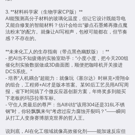
3. **材料科学家（生物学家CP版）**
AI能预测高分子材料的玻璃化温度，但让它设计既能导电
又能自修复的智能材料？估计会给出“掺点石墨烯再撒点魔
法粉末”的配方。就像让AI写相声，包袱可能都在，但节奏
感？不存在的。
**未来化工人的生存指南（带点黑色幽默版）：**
- 把AI当不知疲倦的实验室助手：“小度小度，把今天200组
催化剂实验数据做成3D曲面图，顺便把咖啡机开关接进
DCS系统。”
- 培养“人机耦合”超能力：就像玩《塞尔达》时林克+滑翔伞
的组合，工程师+AI才是版本答案。某90后工艺员用AI写周
报，省下时间搞了个微反应器创新方案，年终奖多到能买
下老板的玛莎拉蒂车标。
- 守住人类最后的尊严：当AI纠结“该用304还是316L不锈
钢”时，你轻飘飘来句“考虑过应力腐蚀开裂吗？”——瞬间
从打工人变身赛博朋克世界的哲人王。
说到底，AI在化工领域就像高效催化剂——能加速反应但