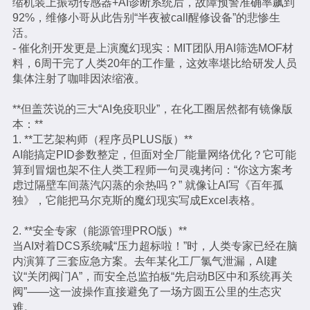
缩机装上振动传感器+AI诊断系统后，故障预警准确率飙到
92%，维修小哥从此告别“半夜被call醒修设备”的悲惨生
活。
- 催化剂开发更是上演魔幻现实：MIT团队用AI筛选MOF材
料，6周干完了人类20年的工作量，这效率堪比给研发人员
集体注射了咖啡因浓缩液。
**但盖茨说的三大“AI免疫职业”，在化工圈居然都有镜像版
本：**
1. **工艺架构师（程序员PLUS版）**
AI能搞定PID参数整定，但面对全厂能量网络优化？它可能
算到冒烟也架不住人类工程师一句灵魂拷问：“你这方案考
虑过隔壁车间蒸汽闪蒸的余热吗？” 就像让AI写《百年孤
独》，它能把马尔克斯的魔幻现实写成Excel表格。
2. **安全专家（能源管理PRO版）**
当AI对着DCS系统喊“压力超标啦！”时，人类专家已经在脑
内演算了三套应急方案。去年某化工厂氯气泄漏，AI建
议“关闭阀门A”，而安全总监拍板“先启动B区中和系统再关
阀”——这一波操作直接避免了一场方圆五公里的生态灾
难。