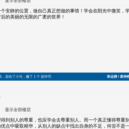
显示全部楼层
糕，卖给了小马，赚了 1 个 韶华币.
幸运榜 / 衰神
对
显示全部楼层