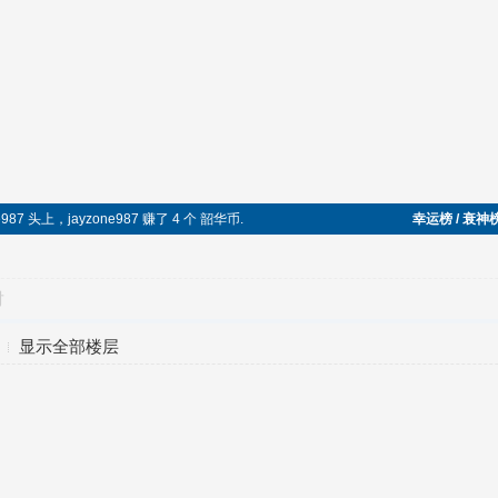
987 头上，jayzone987 赚了 4 个 韶华币.
幸运榜 / 衰神
对
显示全部楼层