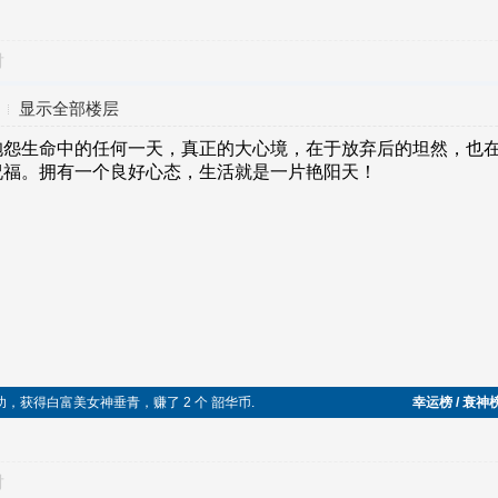
对
显示全部楼层
成功，获得白富美女神垂青，赚了 2 个 韶华币.
幸运榜 / 衰神
对