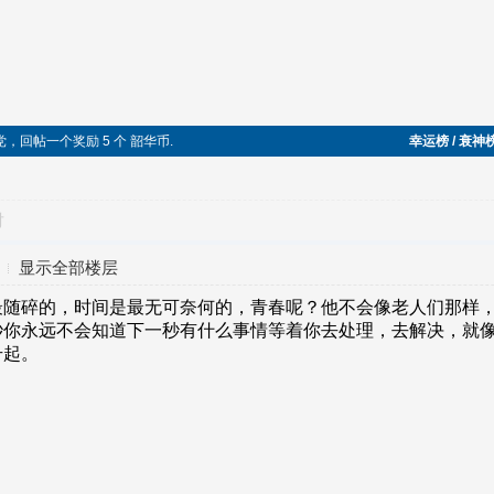
党，回帖一个奖励 5 个 韶华币.
幸运榜 / 衰神
对
显示全部楼层