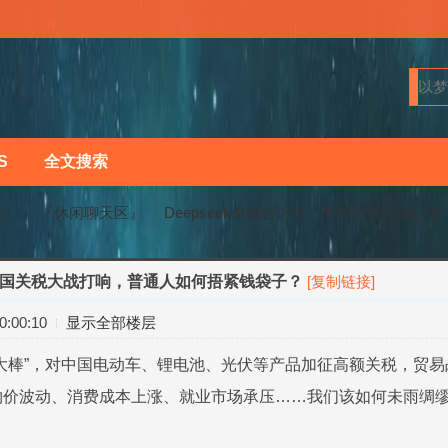
S
全文搜索
马〗
『休闲聊天区』
Deepseek偷偷告诉你：美国关税大战打响，
：美国关税大战打响，普通人如何捂紧钱袋子？
[复制链接]
›
›
:00:10
显示全部楼层
大棒”，对中国电动车、锂电池、光伏等产品加征高额关税，贸
价波动、消费成本上涨、就业市场承压……我们该如何未雨绸缪