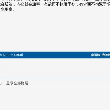
获得红包 10 个 韶华币.
幸运榜 / 衰神
对
3
显示全部楼层