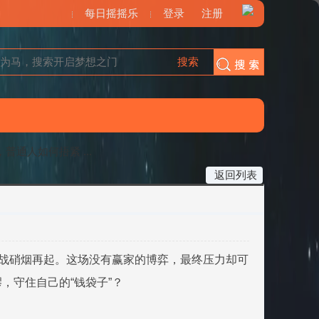
每日摇摇乐
登录
注册
搜索
搜索
普通人如何捂紧 ...
返回列表
易战硝烟再起。这场没有赢家的博弈，最终压力却可
，守住自己的“钱袋子”？