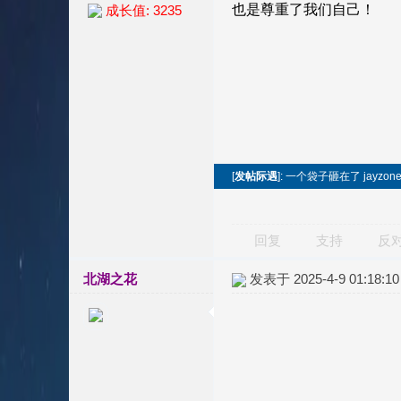
成长值: 3235
[
发帖际遇
]: 一个袋子砸在了 jayzone
回复
支持
反
北湖之花
发表于 2025-4-9 01:18:10