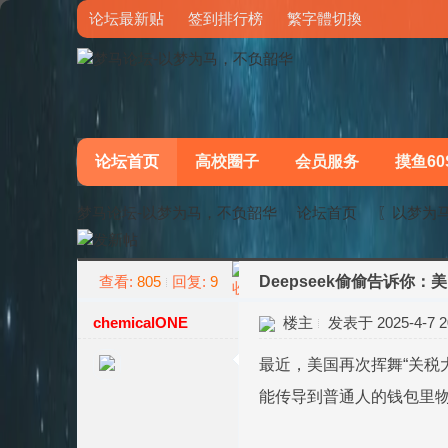
论坛最新贴
签到排行榜
繁字體切換
论坛首页
高校圈子
会员服务
摸鱼60
梦马论坛-以梦为马，不负韶华
论坛首页
〖以梦为
查看:
805
回复:
9
Deepseek偷偷告诉你
»
›
chemicalONE
楼主
发表于 2025-4-7 20
最近，美国再次挥舞“关税
能传导到普通人的钱包里物