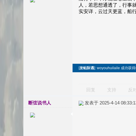
[
发帖际遇
]: woyouhuilaile 成功
回复
支持
反
断弦说书人
发表于 2025-4-14 08:33:1