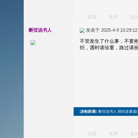
回复
支持
反
断弦说书人
发表于 2025-4-9 10:29:12
[
发帖际遇
]: 断弦说书人 屌丝逆袭
回复
支持
反