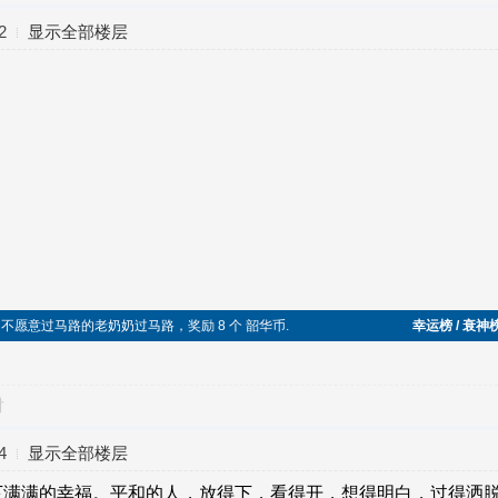
2
显示全部楼层
，帮助不愿意过马路的老奶奶过马路，奖励 8 个 韶华币.
幸运榜 / 衰神
对
4
显示全部楼层