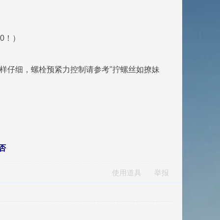
00！）
样仔细，螺栓预紧力控制请参考"拧螺丝如撩妹
否
使用道具
举报