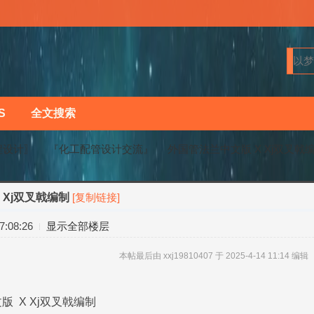
S
全文搜索
程设计〗
『化工配管设计交流』
外国管法兰中文版 X Xj双叉戟
 Xj双叉戟编制
[复制链接]
›
›
:08:26
显示全部楼层
本帖最后由 xxj19810407 于 2025-4-14 11:14 编辑
 Xj双叉戟编制