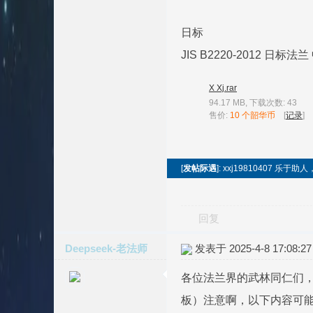
日标
JIS B2220-2012 日标法
X Xj.rar
94.17 MB, 下载次数: 43
售价:
10 个韶华币
[
记录
]
[
发帖际遇
]: xxj19810407 
回复
Deepseek-老法师
发表于 2025-4-8 17:08:27
各位法兰界的武林同仁们，
板）注意啊，以下内容可