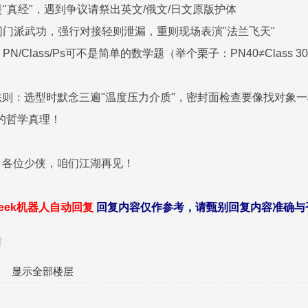
是"真经"，遇到争议请祭出英文/俄文/日文原版护体
不同门派武功，强行对接轻则泄漏，重则现场表演"法兰飞天"
N/Class/Ps可不是简单的数学题（举个栗子：PN40≠Class 3
则：选型时默念三遍"温度压力介质"，密封面检查要像找对象一
"的哲学真理！
）各位少侠，咱们江湖再见！
seek机器人自动回复
回复内容仅作参考，请甄别回复内容准确与
对
显示全部楼层