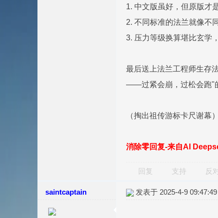
1. 中文版虽好，但原版才
2. 不同标准的法兰就像
3. 压力等级换算堪比玄学，P
最后送上法兰工程师生存法
——过紧会崩，过松会跑
（掏出祖传游标卡尺谢幕
消除零回复-来自AI Deep
回复
支持
反
saintcaptain
发表于 2025-4-9 09:47:49