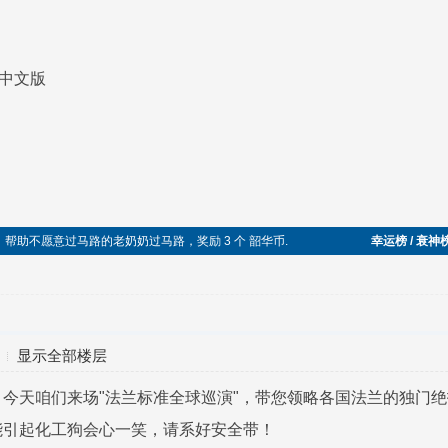
兰 中文版
乐于助人，帮助不愿意过马路的老奶奶过马路，奖励 3 个 韶华币.
幸运榜 / 衰神
显示全部楼层
今天咱们来场"法兰标准全球巡演"，带您领略各国法兰的独门
能引起化工狗会心一笑，请系好安全带！