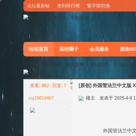
论坛最新贴
签到排行榜
繁字體切換
论坛首页
高校圈子
会员服务
摸鱼60
梦马论坛-以梦为马，不负韶华
论坛首页
〖化工工
查看:
862
回复:
7
[原创]
外国管法兰中文版 X
»
›
xxj19810407
楼主
发表于 2025-4-8 17
外国管法兰中文版 X