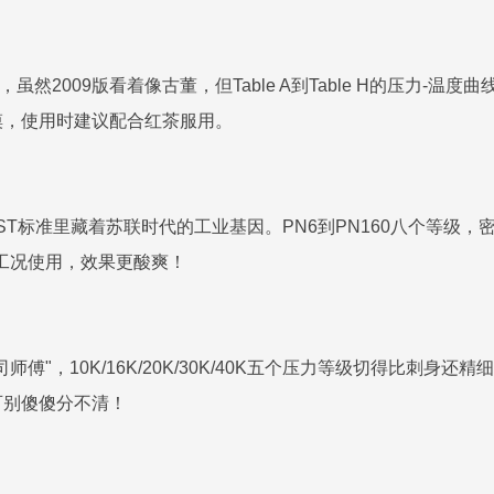
虽然2009版看着像古董，但Table A到Table H的压力-
摸，使用时建议配合红茶服用。
】
ST标准里藏着苏联时代的工业基因。PN6到PN160八个等级，
温工况使用，效果更酸爽！
傅"，10K/16K/20K/30K/40K五个压力等级切得比刺身还精
可别傻傻分不清！