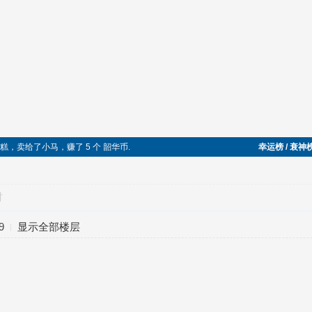
捡到一块切糕，卖给了小马，赚了 5 个 韶华币.
幸运榜 / 衰神
对
9
显示全部楼层