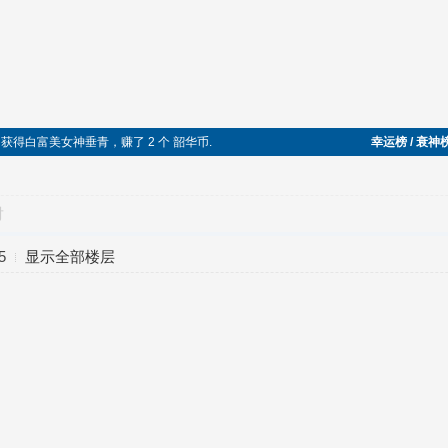
成功，获得白富美女神垂青，赚了 2 个 韶华币.
幸运榜 / 衰神
对
5
显示全部楼层