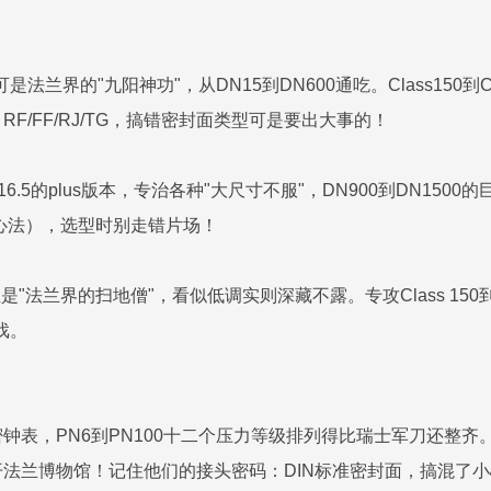
020：这可是法兰界的"九阳神功"，从DN15到DN600通吃。Class1
F/FF/RJ/TG，搞错密封面类型可是要出大事的！
020：B16.5的plus版本，专治各种"大尺寸不服"，DN900到DN1
05心法），选型时别走错片场！
9：这位是"法兰界的扫地僧"，看似低调实则深藏不露。专攻Class 150到C
戏。
表，PN6到PN100十二个压力等级排列得比瑞士军刀还整齐。Typ
法兰博物馆！记住他们的接头密码：DIN标准密封面，搞混了