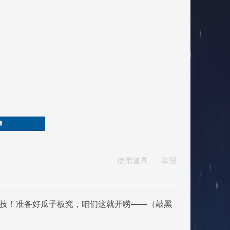
榜
使用道具
举报
绝技！准备好瓜子板凳，咱们这就开唠——（敲黑