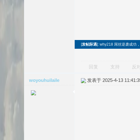
[
发帖际遇
]: why218 屌丝逆袭
回复
支持
反
woyouhuilaile
发表于 2025-4-13 11:41:3