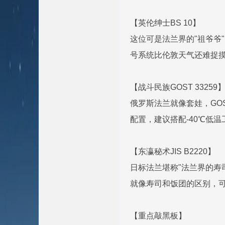
【英伦绅士BS 10】
这位可是法兰界的"祖爷爷"，
号系统比伦敦天气还难捉
【战斗民族GOST 33259
俄罗斯法兰就像套娃，GO
配置，建议搭配-40℃低
【东瀛秘术JIS B2220】
日标法兰堪称"法兰界的寿司师
就像寿司和饭团的区别，
【重点敲黑板】