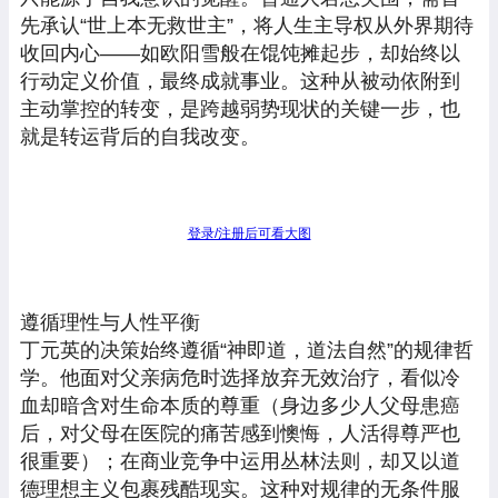
先承认“世上本无救世主”，将人生主导权从外界期待
收回内心——如欧阳雪般在馄饨摊起步，却始终以
行动定义价值，最终成就事业。这种从被动依附到
主动掌控的转变，是跨越弱势现状的关键一步，也
就是转运背后的自我改变。
登录/注册后可看大图
遵循理性与人性平衡
丁元英的决策始终遵循“神即道，道法自然”的规律哲
学。他面对父亲病危时选择放弃无效治疗，看似冷
血却暗含对生命本质的尊重（身边多少人父母患癌
后，对父母在医院的痛苦感到懊悔，人活得尊严也
很重要）；在商业竞争中运用丛林法则，却又以道
德理想主义包裹残酷现实。这种对规律的无条件服