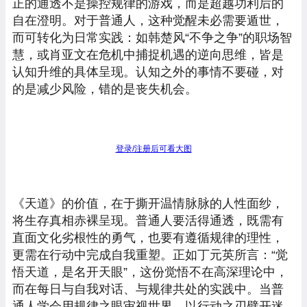
正的通透不是操控规律的游戏，而是超越功利后的
自在澄明。对于普通人，这种觉醒未必需要遁世，
而可转化为日常实践：如韩楚风“不争之争”的职场智
慧，或肖亚文在危机中捕捉机遇的逆向思维，皆是
认知升维的具体呈现。认知之外的事情不要碰，对
的是减少风险，错的是丧失机会。
登录/注册后可看大图
《天道》的价值，在于撕开温情脉脉的人性面纱，
将生存真相赤裸呈现。普通人要活得通透，既需有
直面文化劣根性的勇气，也要有遵循规律的理性，
更需在行动中完成自我重塑。正如丁元英所言：“觉
悟天道，是名开天眼”，这份觉悟不在高深理论中，
而在每日与自我对话、与规律共处的实践中。当普
通人学会用规律之眼审视世界，以行动之刃劈开迷