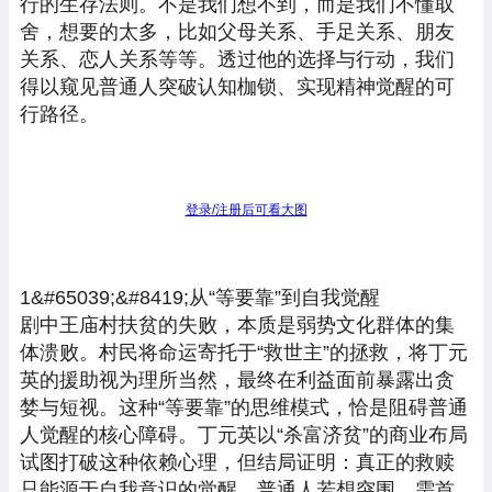
行的生存法则。不是我们想不到，而是我们不懂取
舍，想要的太多，比如父母关系、手足关系、朋友
关系、恋人关系等等。透过他的选择与行动，我们
得以窥见普通人突破认知枷锁、实现精神觉醒的可
行路径。
登录/注册后可看大图
1&#65039;&#8419;从“等要靠”到自我觉醒
剧中王庙村扶贫的失败，本质是弱势文化群体的集
体溃败。村民将命运寄托于“救世主”的拯救，将丁元
英的援助视为理所当然，最终在利益面前暴露出贪
婪与短视。这种“等要靠”的思维模式，恰是阻碍普通
人觉醒的核心障碍。丁元英以“杀富济贫”的商业布局
试图打破这种依赖心理，但结局证明：真正的救赎
只能源于自我意识的觉醒。普通人若想突围，需首