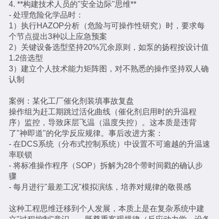
4. **构建技术人员的"安全边际"思维**
- 处理危险化学品时：
1）执行HAZOP分析（危险与可操作性研究）时，要求每
个节点提出3种以上应急预案
2）关键设备选型坚持20%冗余原则，如泵的扬程按设计值
1.2倍选型
3）建立个人技术能力矩阵图，对不熟悉的操作坚持双人确
认制
案例：某化工厂催化剂装填事故复盘
操作组为赶工期跳过活化曲线（催化剂启用时的升温程
序）监控，导致床层飞温（温度失控）。这本质是违背
了"神即道"的化学反应规律。事后改进方案：
- 在DCS系统（分布式控制系统）中设置不可逾越的升温速
率联锁
- 将标准操作程序（SOP）拆解为28个带时间戳的确认步
骤
- 每月进行"最差工况"模拟演练，培养对规律的敬畏感
这种工程思维迁移到个人发展，本质上是在复杂系统中建