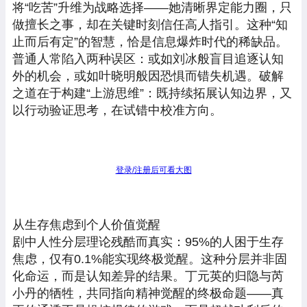
将“吃苦”升维为战略选择——她清晰界定能力圈，只
做擅长之事，却在关键时刻信任高人指引。这种“知
止而后有定”的智慧，恰是信息爆炸时代的稀缺品。
普通人常陷入两种误区：或如刘冰般盲目追逐认知
外的机会，或如叶晓明般因恐惧而错失机遇。破解
之道在于构建“上游思维”：既持续拓展认知边界，又
以行动验证思考，在试错中校准方向。
登录/注册后可看大图
从生存焦虑到个人价值觉醒
剧中人性分层理论残酷而真实：95%的人困于生存
焦虑，仅有0.1%能实现终极觉醒。这种分层并非固
化命运，而是认知差异的结果。丁元英的归隐与芮
小丹的牺牲，共同指向精神觉醒的终极命题——真